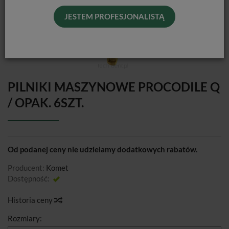
JESTEM PROFESJONALISTĄ
PILNIKI MASZYNOWE PROCODILE Q
/ OPAK. 6SZT.
Od podanej ceny nie udzielamy dodatkowych rabatów.
Producent:
Komet
Dostępność:
Jest
Historia ceny
Rozmiary: