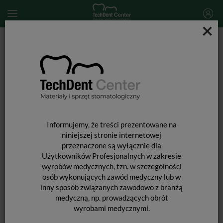
×
Start
MATERIAŁY STOMATOLOGICZNE
ENDODONCJA
Narzędzia kanałowe
Pilniki maszynowe Procodile Q / opak. 6szt.
Informujemy, że treści prezentowane na
niniejszej stronie internetowej
przeznaczone są wyłącznie dla
Użytkowników Profesjonalnych w zakresie
wyrobów medycznych, tzn. w szczególności
osób wykonujących zawód medyczny lub w
inny sposób związanych zawodowo z branżą
medyczną, np. prowadzących obrót
wyrobami medycznymi.