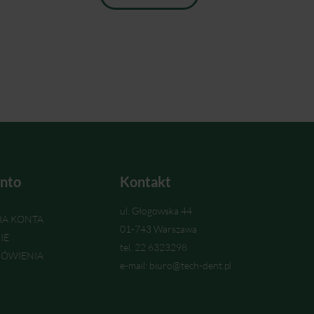
nto
Kontakt
ul. Głogowska 44
IA KONTA
01-743 Warszawa
IE
tel. 22 6323298
ÓWIENIA
e-mail: biuro@tech-dent.pl