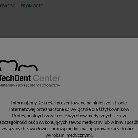
OWOŚCI
PROMOCJE
KCJA
STERYLIZACJA
MATERIAŁY JEDNORAZOWE
SPRZĘT PROTETYCZNY
ŚR
CISKOWE
Akcesoria do mas wyciskowych
Pistolet do mas wycisko
P
Informujemy, że treści prezentowane na niniejszej stronie
W
internetowej przeznaczone są wyłącznie dla Użytkowników
Profesjonalnych w zakresie wyrobów medycznych, tzn. w
szczególności osób wykonujących zawód medyczny lub w inny sposó
związanych zawodowo z branżą medyczną, np. prowadzących obrót
Pro
wyrobami medycznymi.