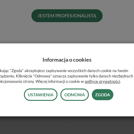
Dos
His
JESTEM PROFESJONALISTĄ
Naj
Informacja o cookies
ikając “Zgoda” akceptujesz zapisywanie wszystkich danych cookie na twoim
ządzeniu. Kliknięcie “Odmowa” oznacza zapisywanie tylko danych niezbędnych
artridżach 1:1
nkcjonowania strony. Więcej informacji o cookie w
polityce prywatności
.
USTAWIENIA
ODMOWA
ZGODA