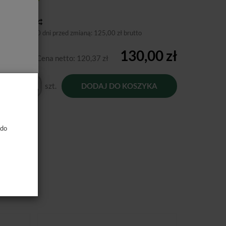
tępność:
Jest
toria ceny
niższa cena 30 dni przed zmianą:
125,00 zł brutto
130,00 zł
Cena netto:
120,37 zł
szt.
DODAJ DO KOSZYKA
 do