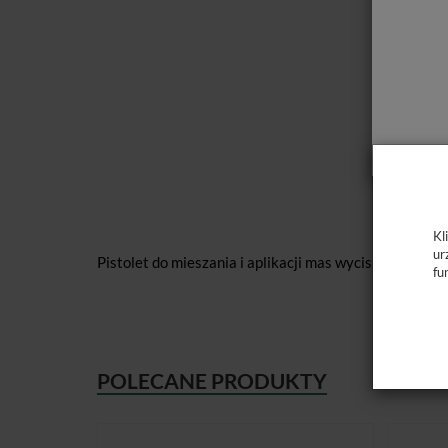
Kl
ur
Pistolet do mieszania i aplikacji mas wyciskowych w k
fu
POLECANE PRODUKTY