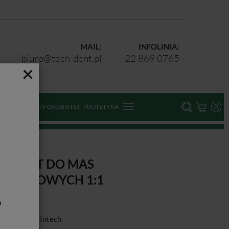
MAIL:
INFOLINIA:
biuro@tech-dent.pl
22 869 0765
×
ODKI OCHRONY OSOBISTEJ
PROTETYKA
wych 1:1
ISTOLET DO MAS
YCISKOWYCH 1:1
b
ducent:
Pol-Intech