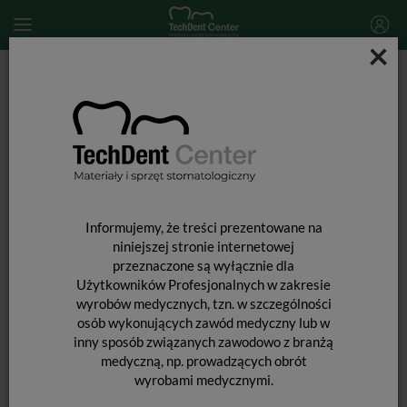
×
Start
MATERIAŁY STOMATOLOGICZNE
MATERIAŁY WYPEŁNIAJĄCE I WIĄŻĄCE
MATERIAŁY WYPEŁNIENIOWE ŚWIATŁOUTWARDZALNE
Polofil Supra / 4g
Informujemy, że treści prezentowane na
niniejszej stronie internetowej
przeznaczone są wyłącznie dla
Użytkowników Profesjonalnych w zakresie
wyrobów medycznych, tzn. w szczególności
osób wykonujących zawód medyczny lub w
inny sposób związanych zawodowo z branżą
medyczną, np. prowadzących obrót
wyrobami medycznymi.
POLOFIL SUPRA / 4G