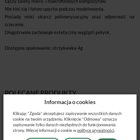
Łączy zalety mikro -i makrofilowych kompozytów.
Nie klei się i łatwo upycha podczas modelowania.
Posiada niski skurcz polimeryzacyjny oraz odporność na
ścieranie.
Długotrwale zachowuje estetyczny wygląd i połysk.
Dostępne opakowanie: strzykawka 4g
POLECANE PRODUKTY
Informacja o cookies
Klikając “Zgoda” akceptujesz zapisywanie wszystkich danych
cookie na twoim urządzeniu. Kliknięcie “Odmowa” oznacza
zapisywanie tylko danych niezbędnych do funkcjonowania
strony. Więcej informacji o cookie w
polityce prywatności
.