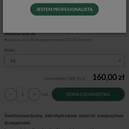
JESTEM PROFESJONALISTĄ
Producent:
Voco
Dostępność:
Jest
Historia ceny
Najniższa cena 30 dni przed zmianą:
128,00 zł brutto
Kolor:
A1
160,00 zł
Cena netto:
148,15 zł
szt.
DODAJ DO KOSZYKA
Światłoutwardzalny, mikrohybrydowy materiał kompozytowy
do wypełnień.