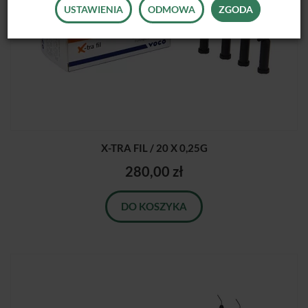
USTAWIENIA
ODMOWA
ZGODA
X-TRA FIL / 20 X 0,25G
280,00 zł
DO KOSZYKA