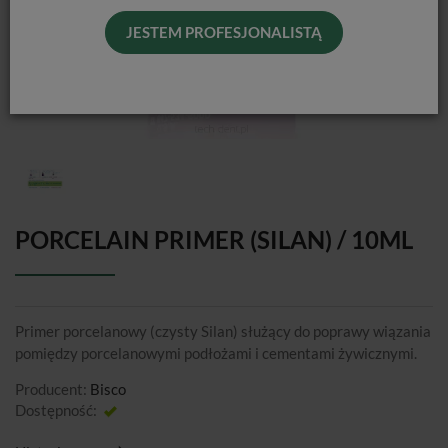
JESTEM PROFESJONALISTĄ
PORCELAIN PRIMER (SILAN) / 10ML
Primer porcelanowy (czysty Silan) służący do poprawy wiązania
pomiędzy porcelanowymi podłożami i cementami żywicznymi.
Producent:
Bisco
Dostępność:
Jest