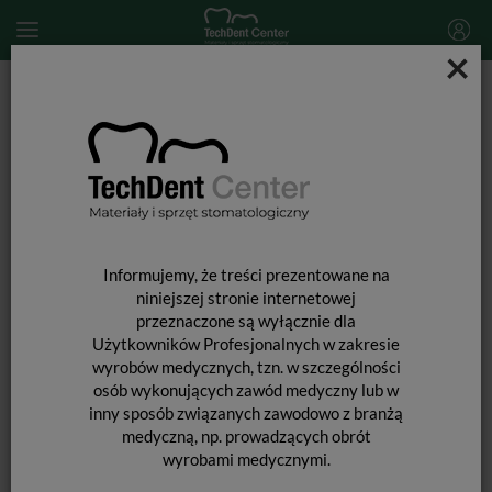
×
Start
MATERIAŁY STOMATOLOGICZNE
WKŁADY KORONOWO-KORZENIOWE i ĆWIEKI
OKOŁOMIAZGOWE
Wkłady koronowo-korzeniowe
Poszerzacze do wkładów Glassix+ Plus / 3 szt.
Informujemy, że treści prezentowane na
niniejszej stronie internetowej
przeznaczone są wyłącznie dla
Użytkowników Profesjonalnych w zakresie
wyrobów medycznych, tzn. w szczególności
osób wykonujących zawód medyczny lub w
inny sposób związanych zawodowo z branżą
medyczną, np. prowadzących obrót
wyrobami medycznymi.