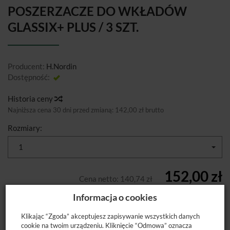
POSZERZACZE DO WKŁADÓW
GLASSIX+ PLUS / 3 SZT.
Producent:
H.Nordin
Dostępność:
Jest
Historia ceny
Najniższa cena 30 dni przed zmianą:
142,00 zł brutto
Rozmiary:
1
152,00 zł
Cena netto:
140,74 zł
Informacja o cookies
szt.
DODAJ DO KOSZYKA
Klikając “Zgoda” akceptujesz zapisywanie wszystkich danych
cookie na twoim urządzeniu. Kliknięcie “Odmowa” oznacza