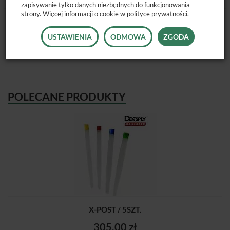
zapisywanie tylko danych niezbędnych do funkcjonowania
strony. Więcej informacji o cookie w
polityce prywatności
.
Dostępne rozmiary:
1, 2, 3, 4.
Dostępne opakowanie:
3 szt.
USTAWIENIA
ODMOWA
ZGODA
POLECANE PRODUKTY
X-POST / 5SZT.
305,00 zł