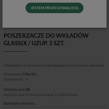
JESTEM PROFESJONALISTĄ
POSZERZACZE DO WKŁADÓW
GLASSIX / UZUP. 3 SZT.
Dostępne w 4 rozmiarach odpowidających rozmiarom wkładów.
Producent:
H.Nordin
Dostępność:
Jest
Historia ceny
Najniższa cena 30 dni przed zmianą:
112,00 zł brutto
Dostępne rozmiary: