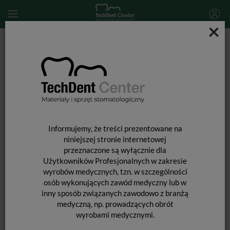
×
Start
MATERIAŁY STOMATOLOGICZNE
WKŁADY KORONOWO-KORZENIOWE i ĆWIEKI
OKOŁOMIAZGOWE
Wkłady koronowo-korzeniowe
Poszerzacze do wkładów Glassix / uzup. 3 szt.
Informujemy, że treści prezentowane na
niniejszej stronie internetowej
przeznaczone są wyłącznie dla
Użytkowników Profesjonalnych w zakresie
wyrobów medycznych, tzn. w szczególności
osób wykonujących zawód medyczny lub w
inny sposób związanych zawodowo z branżą
medyczną, np. prowadzących obrót
wyrobami medycznymi.