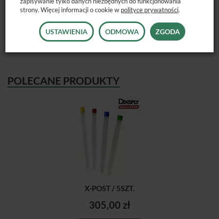
zapisywanie tylko danych niezbędnych do funkcjonowania
4, dł. 20mm
strony. Więcej informacji o cookie w
polityce prywatności
.
Dostępne opakowanie: 3 szt. w jednym rozmiarze.
USTAWIENIA
ODMOWA
ZGODA
POLECANE PRODUKTY
X-POST / 5SZT.
305,00 zł