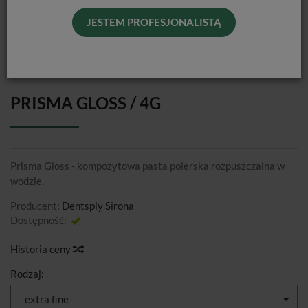
JESTEM PROFESJONALISTĄ
PRISMA GLOSS / 4G
Prisma Gloss - kompozytowa pasta polerska rozpuszczalna w
wodzie.
Producent:
Dentsply Sirona
Dostępność:
Jest
Historia ceny
Rodzaj:
extra fine