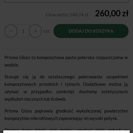
260,00 zł
Cena netto:
240,74 zł
szt.
DODAJ DO KOSZYKA
Prisma Gloss to kompozytowa pasta polerska rozpuszczalna w
wodzie.
Stosuje się ją do ostatecznego polerowania uzupełnień
kompozytowych przednich i tylnych. Dodatkowo można ją
używać w przypadku zamknięć diastemy estetycznych
wydłużeń siecznych lub licówek.
Prisma Gloss poprawia gładkość wykończonej powierzchni
kompozytów mikrofilowych zapewniając im wysoki połysk.
Oprócz tego dzięki niej można uzyskać niski połysk w