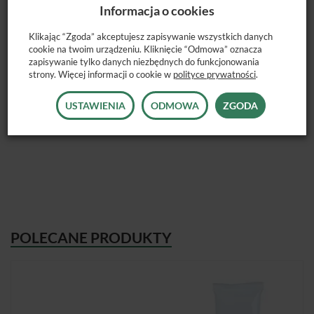
Informacja o cookies
przypadku wstępnego polerowania powierzchni kompozytów
hybrydowych i mikrohybrydowych.
Klikając “Zgoda” akceptujesz zapisywanie wszystkich danych
cookie na twoim urządzeniu. Kliknięcie “Odmowa” oznacza
Dostępne rodzaje:
zapisywanie tylko danych niezbędnych do funkcjonowania
strony. Więcej informacji o cookie w
polityce prywatności
.
extra fine
fine
USTAWIENIA
ODMOWA
ZGODA
Dostępne opakowanie:
strzykawka 4g
POLECANE PRODUKTY