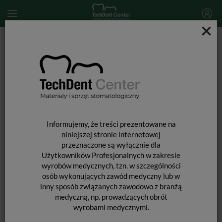
×
Start
MATERIAŁY STOMATOLOGICZNE
ENDODONCJA
Narzędzia kanałowe
Proglider / 3 szt.
Informujemy, że treści prezentowane na
niniejszej stronie internetowej
przeznaczone są wyłącznie dla
Użytkowników Profesjonalnych w zakresie
wyrobów medycznych, tzn. w szczególności
osób wykonujących zawód medyczny lub w
inny sposób związanych zawodowo z branżą
medyczną, np. prowadzących obrót
wyrobami medycznymi.
PROGLIDER / 3 SZT.