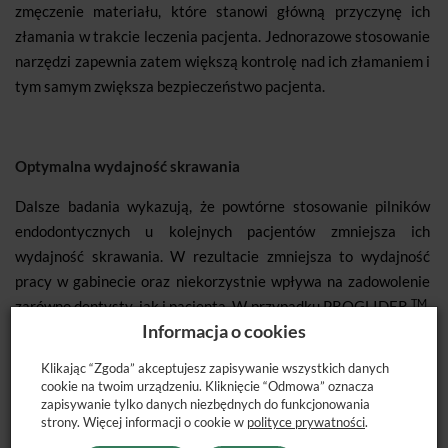
zmęczenie materiału, które stanowi główną przyczynę ich
złamania w trakcie leczenia pacjenta. Jednorazowe stosowanie
narzędzi zapewnia zatem większą kontrolę nad ich złamaniem i
tym samym zwiększa bezpieczeństwo pacjenta.
Optymalna wydajność skrawania
Dalsze badania wykazują, że powtórne stosowanie pilników
endodontycznych u kolejnych pacjentów zmniejsza ich
wydajność skrawania. W rezultacie zmniejsza to wydajność
pracy w gabinecie oraz niekorzystnie wpływa na zadowolenie
TM
zarówno dentysty, jak i pacjenta. W przypadku PROGLIDER
,
Informacja o cookies
nie występuje zmniejszenie wydajności cięcia, ponieważ każdy
pacjent jest leczony nowym narzędziem.
Klikając “Zgoda” akceptujesz zapisywanie wszystkich danych
cookie na twoim urządzeniu. Kliknięcie “Odmowa” oznacza
zapisywanie tylko danych niezbędnych do funkcjonowania
strony. Więcej informacji o cookie w
polityce prywatności
.
Nie występuje ryzyko zakażenia krzyżowego