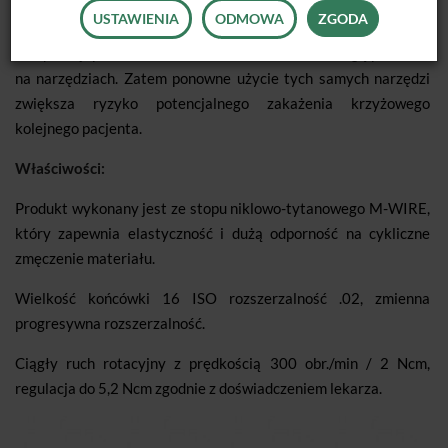
USTAWIENIA
ODMOWA
ZGODA
Badania wykazują, że bez względu na jakość przeprowadzonej
sterylizacji pewne bakterie oraz resztki tkanek mogą pozostać
na narzędziach. Zatem ponowne użycie tych samych narzędzi
zwiększa ryzyko potencjalnego zakażenia krzyżowego
kolejnego pacjenta.
Właściwości:
Produkt wykonany jest ze stopu niklowo-tytanowego M-WIRE,
który zapewnia elastyczność i dużą odporność na cykliczne
zmęczenie materiału.
Wielkość końcówki 16 ISO rozszerzalność .02, zmienna
progresywna rozszerzalność.
Ciągły ruch rotacyjny z prędkością 300 obr./min / 2 Ncm,
regulacja do 5,2 Ncm zgodnie z doświadczeniem lekarza.