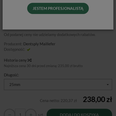
JESTEM PROFESJONALISTĄ
Narzędzia rotacyjne w jednym rozmiarze do szybkiego
wstępnego poszerzania kanału (technika Glide Path)
Od podanej ceny nie udzielamy dodatkowych rabatów.
Producent:
Dentsply Maillefer
Dostępność:
Jest
Historia ceny
Najniższa cena 30 dni przed zmianą:
235,00 zł brutto
Długość:
25mm
238,00 zł
Cena netto:
220,37 zł
szt.
DODAJ DO KOSZYKA