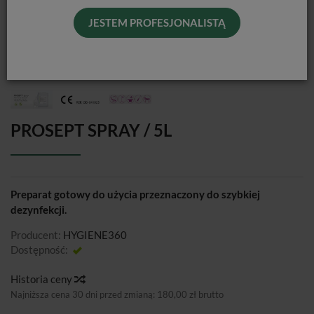
JESTEM PROFESJONALISTĄ
PROSEPT SPRAY / 5L
Preparat gotowy do użycia przeznaczony do szybkiej
dezynfekcji.
Producent:
HYGIENE360
Dostępność:
Jest
Historia ceny
Najniższa cena 30 dni przed zmianą:
180,00 zł brutto