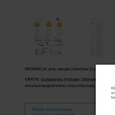
PROMOCJA: przy zakupie 2 blistrów (5 szt.) Protaper
GRATIS:
Guttapercha Protaper Ultimate Ass. F1-F3
dosyłane bezpośrednio z biura Dentsply.
Kl
ur
fu