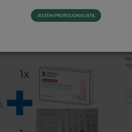
JESTEM PROFESJONALISTĄ
Pro
Od 
Pro
Dos
His
Naj