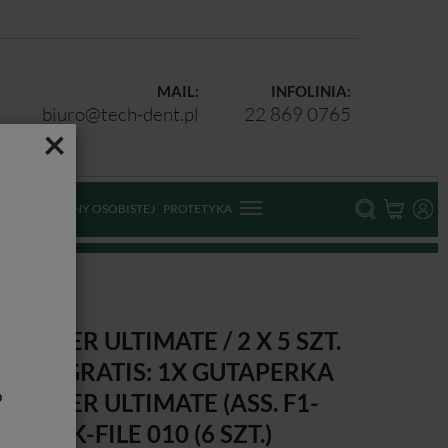
MAIL:
INFOLINIA:
biuro@tech-dent.pl
22 869 0765
×
ODKI OCHRONY OSOBISTEJ
PROTETYKA
ROTAPER ULTIMATE / 2 X 5 SZT.
ASS.) + GRATIS: 1X GUTAPERKA
b
ROTAPER ULTIMATE (ASS. F1-
) + 1X K-FILE 010 (6 SZT.)