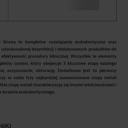
y Sirona to kompletne rozwiązanie endodontyczne oraz
r, udoskonalonej dezynfekcji i dedykowanych produktów do
 efektywność procedury klinicznej. Wszystkie te elementy
pletny system, który obejmuje 3 kluczowe etapy każdego
e, oczyszczanie, obturację. Dodatkowo jest to pierwszy
czy w sobie trzy najbardziej zaawansowane stopy metali
stkie stopy metali charakteryzują się innymi właściwościami i
 leczenia endodontycznego.
NIKI