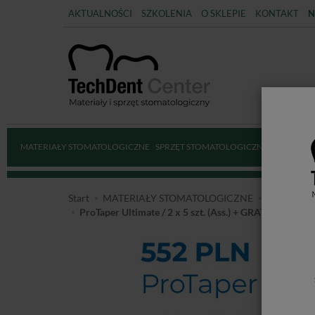
AKTUALNOŚCI
SZKOLENIA
O SKLEPIE
KONTAKT
N
MATERIAŁY STOMATOLOGICZNE
SPRZĘT STOMATOLOGICZNY
DEZYNFE
Start
MATERIAŁY STOMATOLOGICZNE
ENDODO
ProTaper Ultimate / 2 x 5 szt. (Ass.) + GRATIS: 1x Guta