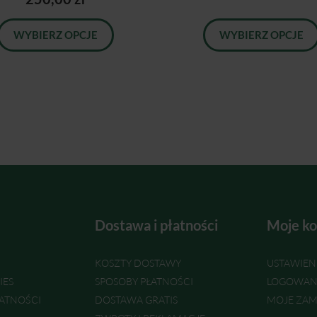
WYBIERZ OPCJE
WYBIERZ OPCJE
Dostawa i płatności
Moje ko
KOSZTY DOSTAWY
USTAWIEN
IES
SPOSOBY PŁATNOŚCI
LOGOWAN
ATNOŚCI
DOSTAWA GRATIS
MOJE ZAM