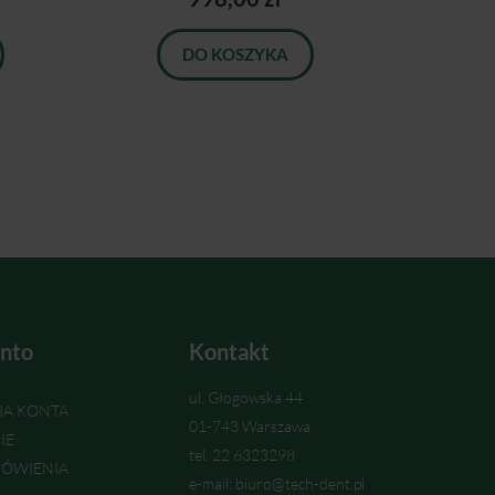
DO KOSZYKA
nto
Kontakt
ul. Głogowska 44
IA KONTA
01-743 Warszawa
IE
tel. 22 6323298
ÓWIENIA
e-mail: biuro@tech-dent.pl