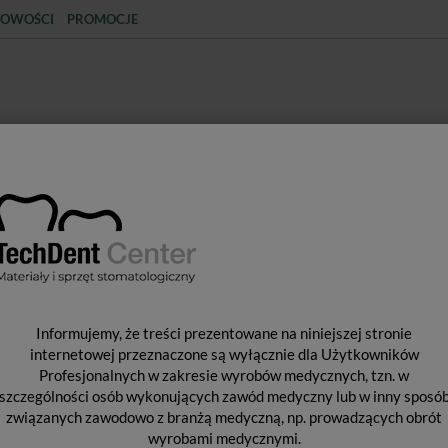
OWOŚCI
PROMOCJE
KCJA
STERYLIZACJA
MATERIAŁY JEDNORAZOWE
SPRZĘT PROTETYCZNY
ŚR
NCJA
Narzędzia kanałowe
perka Protaper Ultimate (Ass. F1-F3) + 1x K-file 010 (6 szt.)
Informujemy, że treści prezentowane na niniejszej stronie
P
internetowej przeznaczone są wyłącznie dla Użytkowników
(
Profesjonalnych w zakresie wyrobów medycznych, tzn. w
szczególności osób wykonujących zawód medyczny lub w inny sposó
P
związanych zawodowo z branżą medyczną, np. prowadzących obrót
F3
wyrobami medycznymi.