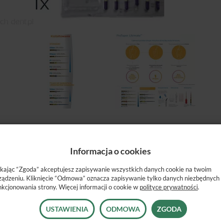
 Ultimate Sequence (Slider, Shaper, F1, F2, F3)
Informacja o cookies
 (60 szt.)
oraz pilniki K-file w rozm. 010 dł. 25mm (6 szt.)
ikając “Zgoda” akceptujesz zapisywanie wszystkich danych cookie na twoim
ządzeniu. Kliknięcie “Odmowa” oznacza zapisywanie tylko danych niezbędnych
nkcjonowania strony. Więcej informacji o cookie w
polityce prywatności
.
USTAWIENIA
ODMOWA
ZGODA