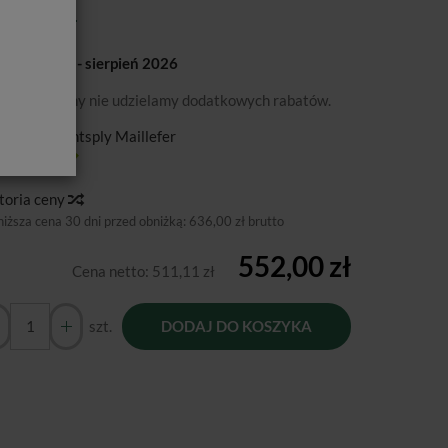
mocja: maj - sierpień 2026
podanej ceny nie udzielamy dodatkowych rabatów.
ducent:
Dentsply Maillefer
tępność:
Jest
toria ceny
niższa cena 30 dni przed obniżką:
636,00 zł brutto
552,00 zł
Cena netto:
511,11 zł
szt.
DODAJ DO KOSZYKA