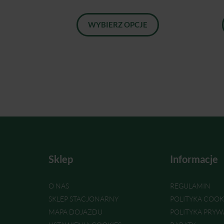
WYBIERZ OPCJE
Sklep
Informacje
O NAS
REGULAMIN
SKLEP STACJONARNY
POLITYKA COOK
MAPA DOJAZDU
POLITYKA PRYW