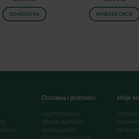
DO KOSZYKA
WYBIERZ OPCJE
Dostawa i płatności
Moje ko
KOSZTY DOSTAWY
USTAWIEN
IES
SPOSOBY PŁATNOŚCI
LOGOWAN
ATNOŚCI
DOSTAWA GRATIS
MOJE ZAM
ZWROTY I REKLAMACJE