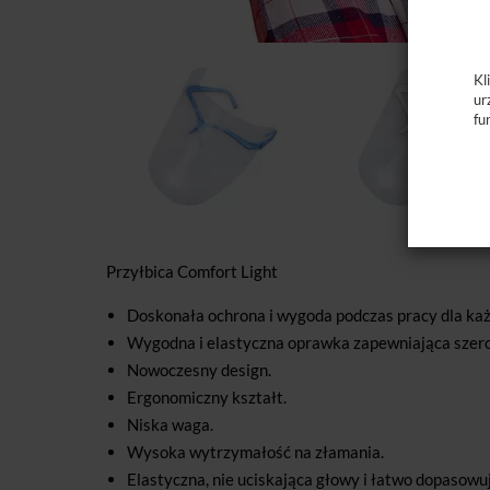
Kl
ur
fu
Przyłbica Comfort Light
Doskonała ochrona i wygoda podczas pracy dla ka
Wygodna i elastyczna oprawka zapewniająca szerok
Nowoczesny design.
Ergonomiczny kształt.
Niska waga.
Wysoka wytrzymałość na złamania.
Elastyczna, nie uciskająca głowy i łatwo dopasowu