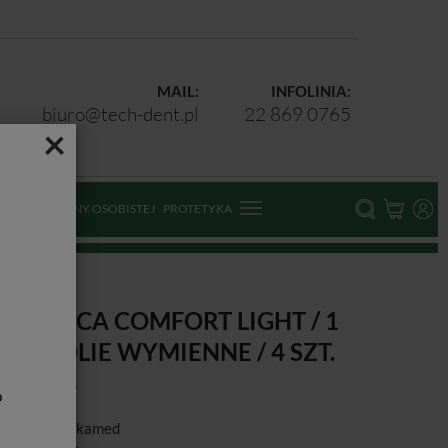
MAIL:
INFOLINIA:
biuro@tech-dent.pl
22 869 0765
×
ODKI OCHRONY OSOBISTEJ
PROTETYKA
RZYŁBICA COMFORT LIGHT / 1
ZT. + FOLIE WYMIENNE / 4 SZT.
b
ducent:
Cerkamed