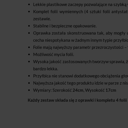
Lekkie plastikowe zaczepy pozwalające na szybką w
Komplet folii wymiennych (4 sztuki folii ant
zestawie.
Stabilne i bezpieczne opakowanie.
Oprawka została skonstruowana tak, aby mogły uż
cecha niespotykana w żadnym innym typie przyłbic
Folie mają najwyższy parametr przezroczystości –
Możliwość mycia folii.
Wysoka jakość zastosowanych tworzyw sprawia, że 
bardzo lekka.
Przyłbica nie stanowi dodatkowego obciążenia gło
Najwyższa jakość tego produktu idzie w parze z ni
Wymiary: Szerokość
24cm
, Wysokość
17cm
Każdy zestaw składa się z oprawki i kompletu 4 fol