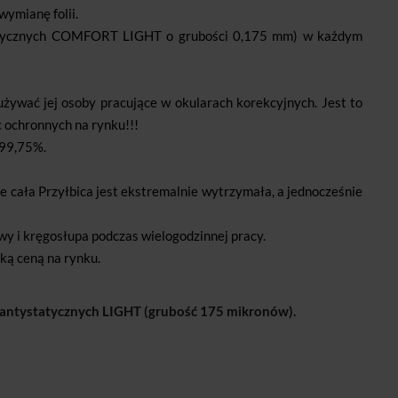
ymianę folii.
ystatycznych COMFORT LIGHT o grubości 0,175 mm) w każdym
ywać jej osoby pracujące w okularach korekcyjnych. Jest to
 ochronnych na rynku!!!
 99,75%.
cała Przyłbica jest ekstremalnie wytrzymała, a jednocześnie
wy i kręgosłupa podczas wielogodzinnej pracy.
ską ceną na rynku.
ii antystatycznych LIGHT (grubość 175 mikronów).