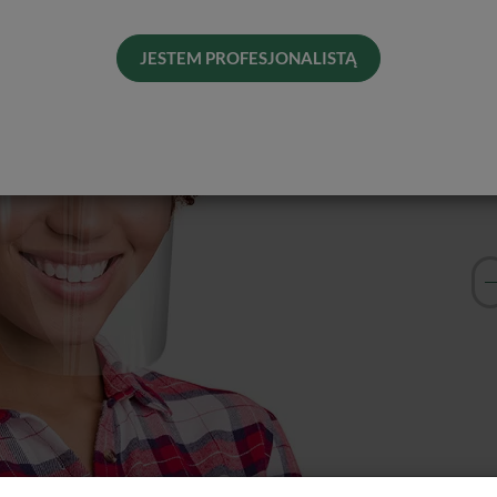
Dos
His
JESTEM PROFESJONALISTĄ
Naj
Kol