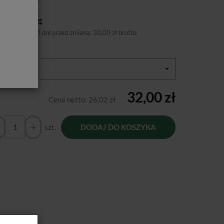
tępność:
Jest
toria ceny
niższa cena 30 dni przed zmianą:
30,00 zł brutto
or oprawki:
biały
32,00 zł
Cena netto:
26,02 zł
szt.
DODAJ DO KOSZYKA