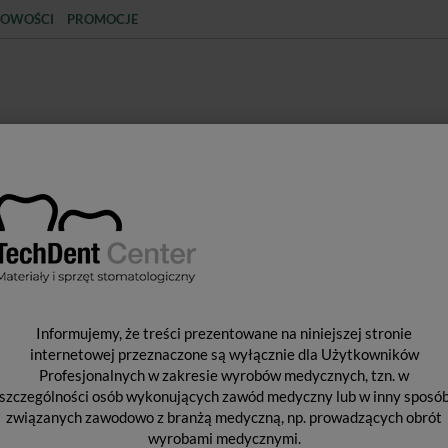
OWOŚCI
PROMOCJE
KCJA
STERYLIZACJA
MATERIAŁY JEDNORAZOWE
SPRZĘT PROTETYCZNY
ŚR
fort Light / 1 szt. + Folie wymienne / 4 szt.
P
Informujemy, że treści prezentowane na niniejszej stronie
S
internetowej przeznaczone są wyłącznie dla Użytkowników
Profesjonalnych w zakresie wyrobów medycznych, tzn. w
szczególności osób wykonujących zawód medyczny lub w inny sposó
związanych zawodowo z branżą medyczną, np. prowadzących obrót
Pro
wyrobami medycznymi.