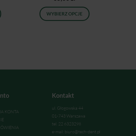
WYBIERZ OPCJE
nto
Kontakt
ul. Głogowska 44
IA KONTA
01-743 Warszawa
IE
tel. 22 6323298
ÓWIENIA
e-mail: biuro@tech-dent.pl