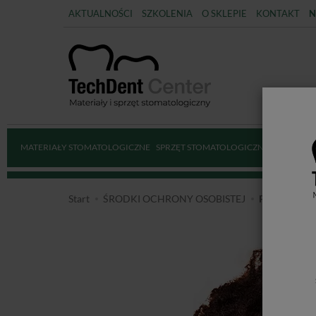
AKTUALNOŚCI
SZKOLENIA
O SKLEPIE
KONTAKT
N
MATERIAŁY STOMATOLOGICZNE
SPRZĘT STOMATOLOGICZNY
DEZYNFE
Start
ŚRODKI OCHRONY OSOBISTEJ
Przyłbica Com