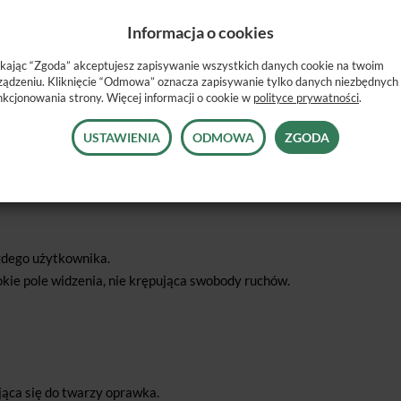
Informacja o cookies
ikając “Zgoda” akceptujesz zapisywanie wszystkich danych cookie na twoim
ządzeniu. Kliknięcie “Odmowa” oznacza zapisywanie tylko danych niezbędnych
nkcjonowania strony. Więcej informacji o cookie w
polityce prywatności
.
USTAWIENIA
ODMOWA
ZGODA
żdego użytkownika.
ie pole widzenia, nie krępująca swobody ruchów.
jąca się do twarzy oprawka.