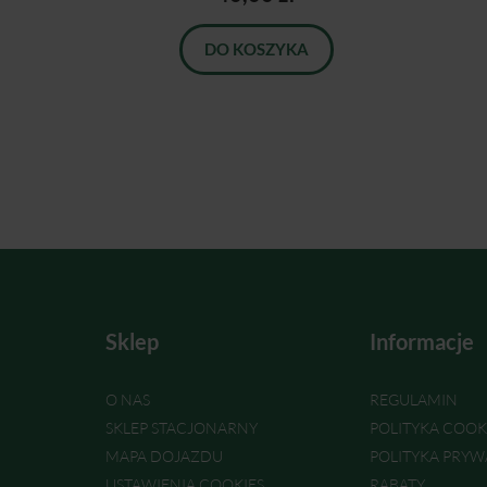
DO KOSZYKA
Sklep
Informacje
O NAS
REGULAMIN
SKLEP STACJONARNY
POLITYKA COOK
MAPA DOJAZDU
POLITYKA PRYW
USTAWIENIA COOKIES
RABATY