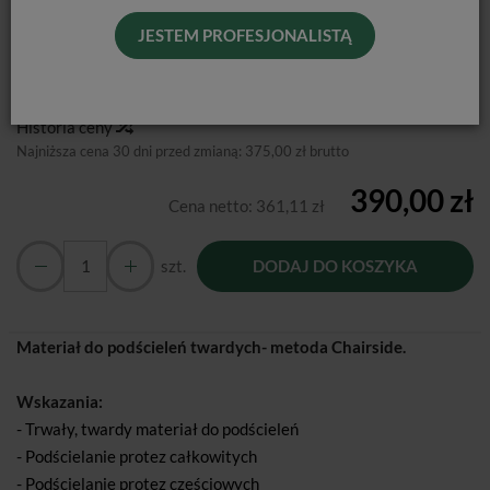
JESTEM PROFESJONALISTĄ
Producent:
Tokuyama Dental
Dostępność:
Jest
Historia ceny
Najniższa cena 30 dni przed zmianą:
375,00 zł brutto
390,00 zł
Cena netto:
361,11 zł
szt.
DODAJ DO KOSZYKA
Materiał do podścieleń twardych- metoda Chairside.
Wskazania:
- Trwały, twardy materiał do podścieleń
- Podścielanie protez całkowitych
- Podścielanie protez częściowych