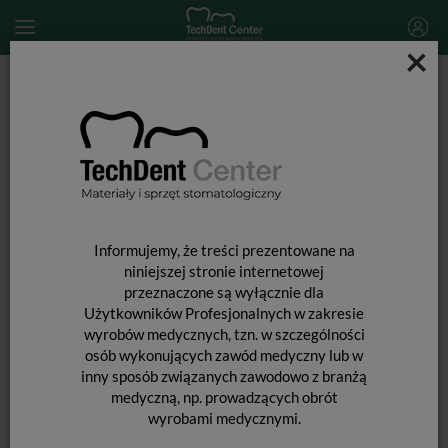
×
Start
MATERIAŁY STOMATOLOGICZNE
MATERIAŁY PODSCIELAJĄCE
Rebase II Kit Fast Light Pink
Informujemy, że treści prezentowane na
niniejszej stronie internetowej
przeznaczone są wyłącznie dla
Użytkowników Profesjonalnych w zakresie
wyrobów medycznych, tzn. w szczególności
osób wykonujących zawód medyczny lub w
inny sposób związanych zawodowo z branżą
medyczną, np. prowadzących obrót
wyrobami medycznymi.
REBASE II KIT FAST LIGHT PINK