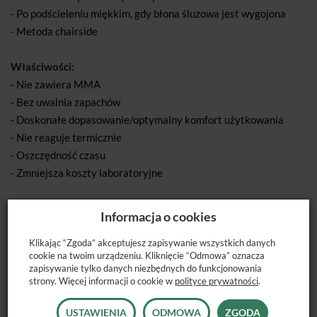
- Po podścieleniu miękkim, gdy błona śluzowa jest wygojona
- Metoda chairside
Właściwości:
- Nie zawiera MMA
- Bez uwalnia zapachów
- Doskonałe dopasowanie/optymalny komfort użytkowania
- Nie reaguje termicznie
- Oszczędność czasu
- Zmniejsza koszty laboratoryjne
Zestaw zawiera:
Informacja o cookies
- Proszek 80 g
- Płyn 50 ml
Klikając “Zgoda” akceptujesz zapisywanie wszystkich danych
cookie na twoim urządzeniu. Kliknięcie “Odmowa” oznacza
- System adhezyjny 15 ml
zapisywanie tylko danych niezbędnych do funkcjonowania
- Miarka, pipeta, tygiel do mieszania, szpatułka, pojemnik,
strony. Więcej informacji o cookie w
polityce prywatności
.
pędzel
USTAWIENIA
ODMOWA
ZGODA
- Utwardzacz 48 g, łyżka