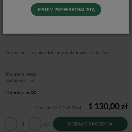
JESTEM PROFESJONALISTĄ
REBILDA POST SET
Od podanej ceny nie udzielamy dodatkowych rabatów.
Producent:
Voco
Dostępność:
Jest
Historia ceny
1 130,00 zł
Cena netto:
1 046,30 zł
szt.
DODAJ DO KOSZYKA