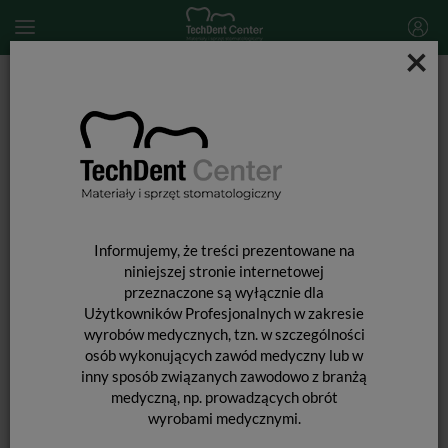
×
Start
MATERIAŁY STOMATOLOGICZNE
WKŁADY KORONOWO-KORZENIOWE i ĆWIEKI
OKOŁOMIAZGOWE
Wkłady koronowo-korzeniowe
Rebilda Post Set
Informujemy, że treści prezentowane na
niniejszej stronie internetowej
przeznaczone są wyłącznie dla
Użytkowników Profesjonalnych w zakresie
wyrobów medycznych, tzn. w szczególności
osób wykonujących zawód medyczny lub w
inny sposób związanych zawodowo z branżą
medyczną, np. prowadzących obrót
wyrobami medycznymi.