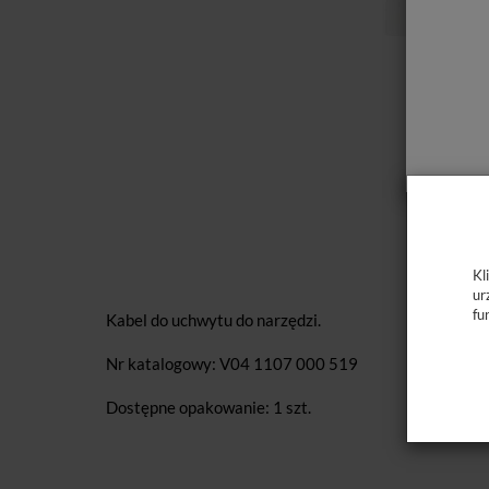
Kl
ur
fu
Kabel do uchwytu do narzędzi.
Nr katalogowy: V04 1107 000 519
Dostępne opakowanie: 1 szt.