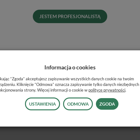
Pro
Dos
JESTEM PROFESJONALISTĄ
His
Naj
Informacja o cookies
ikając “Zgoda” akceptujesz zapisywanie wszystkich danych cookie na twoim
ządzeniu. Kliknięcie “Odmowa” oznacza zapisywanie tylko danych niezbędnych
nkcjonowania strony. Więcej informacji o cookie w
polityce prywatności
.
USTAWIENIA
ODMOWA
ZGODA