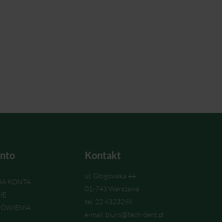
nto
Kontakt
ul. Głogowska 44
IA KONTA
01-743 Warszawa
IE
tel. 22 6323298
ÓWIENIA
e-mail: biuro@tech-dent.pl