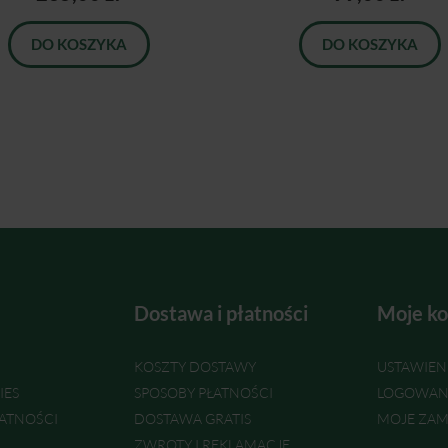
DO KOSZYKA
DO KOSZYKA
Dostawa i płatności
Moje ko
KOSZTY DOSTAWY
USTAWIEN
IES
SPOSOBY PŁATNOŚCI
LOGOWAN
ATNOŚCI
DOSTAWA GRATIS
MOJE ZAM
ZWROTY I REKLAMACJE