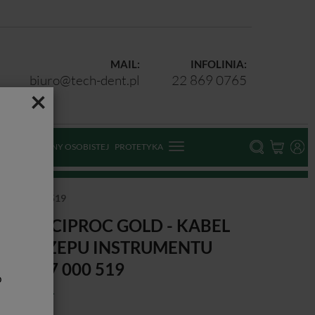
MAIL:
INFOLINIA:
biuro@tech-dent.pl
22 869 0765
×
ODKI OCHRONY OSOBISTEJ
PROTETYKA
4 1107 000 519
DW RECIPROC GOLD - KABEL
O ZACZEPU INSTRUMENTU
04 1107 000 519
b