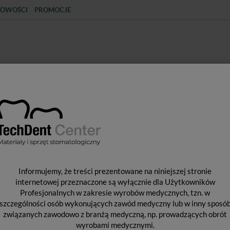
OWOŚCI
PROMOCJE
KCJA
STERYLIZACJA
MATERIAŁY JEDNORAZOWE
SPRZĘT PROTETYCZNY
ŚR
ndodontyczne
VDW Reciproc Gold - Kabel do zaczepu instrumentu V0
V
Informujemy, że treści prezentowane na niniejszej stronie
D
internetowej przeznaczone są wyłącznie dla Użytkowników
Profesjonalnych w zakresie wyrobów medycznych, tzn. w
V
szczególności osób wykonujących zawód medyczny lub w inny sposó
związanych zawodowo z branżą medyczną, np. prowadzących obrót
wyrobami medycznymi.