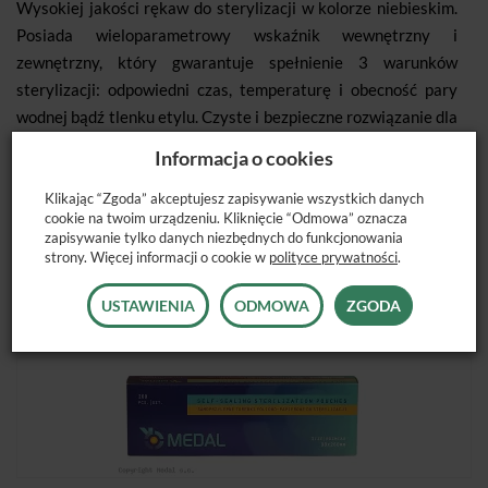
Wysokiej jakości rękaw do sterylizacji w kolorze niebieskim.
Posiada wieloparametrowy wskaźnik wewnętrzny i
zewnętrzny, który gwarantuje spełnienie 3 warunków
sterylizacji: odpowiedni czas, temperaturę i obecność pary
wodnej bądź tlenku etylu. Czyste i bezpieczne rozwiązanie dla
środowiska.
Informacja o cookies
Opakowanie: 55 mm x 200 m
Klikając “Zgoda” akceptujesz zapisywanie wszystkich danych
cookie na twoim urządzeniu. Kliknięcie “Odmowa” oznacza
zapisywanie tylko danych niezbędnych do funkcjonowania
strony. Więcej informacji o cookie w
polityce prywatności
.
USTAWIENIA
ODMOWA
ZGODA
POLECANE PRODUKTY