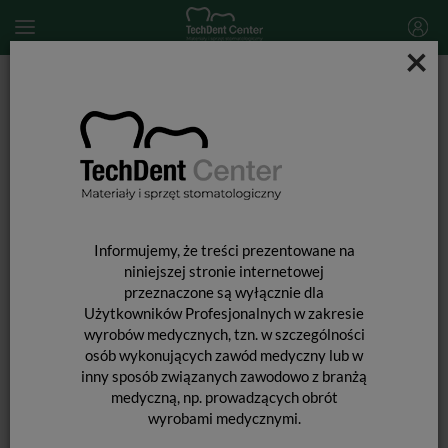
×
Start
STERYLIZACJA
Rękaw papierowo foliowy płaski 55mm x 200m
Informujemy, że treści prezentowane na
niniejszej stronie internetowej
przeznaczone są wyłącznie dla
Użytkowników Profesjonalnych w zakresie
wyrobów medycznych, tzn. w szczególności
osób wykonujących zawód medyczny lub w
inny sposób związanych zawodowo z branżą
medyczną, np. prowadzących obrót
wyrobami medycznymi.