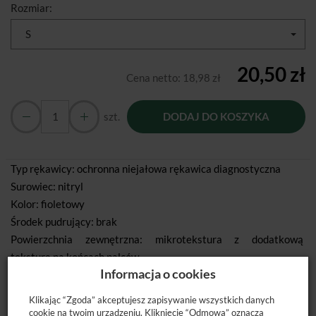
Rozmiar:
S
20,50 zł
Cena netto:
18,98 zł
szt.
DODAJ DO KOSZYKA
Typ rękawicy: ochronna niejałowa rękawica diagnostyczna
Surowiec: nitryl
Kolor: fioletowy
Środek pudrujący: brak
Powierzchnia zewnętrzna: mikrotekstura z dodatkową
teksturą na końcach palców
Informacja o cookies
AQL: ≤ 1,0
Klasyfikacja CE: wyrób medyczny klasy I, środek ochrony
Klikając “Zgoda” akceptujesz zapisywanie wszystkich danych
indywidualnej kat. III
cookie na twoim urządzeniu. Kliknięcie “Odmowa” oznacza