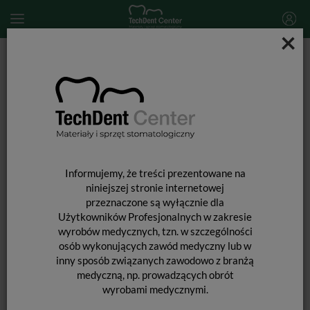
×
Start
MATERIAŁY JEDNORAZOWE
Rękawice medyczne
Rękawiczki nitrylowe bezpudrowe nitrylex® classic / 100 szt.
Informujemy, że treści prezentowane na
niniejszej stronie internetowej
przeznaczone są wyłącznie dla
Użytkowników Profesjonalnych w zakresie
wyrobów medycznych, tzn. w szczególności
osób wykonujących zawód medyczny lub w
inny sposób związanych zawodowo z branżą
medyczną, np. prowadzących obrót
wyrobami medycznymi.