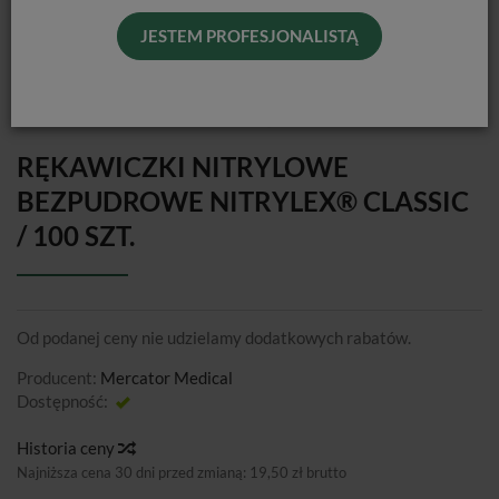
JESTEM PROFESJONALISTĄ
RĘKAWICZKI NITRYLOWE
BEZPUDROWE NITRYLEX® CLASSIC
/ 100 SZT.
Od podanej ceny nie udzielamy dodatkowych rabatów.
Producent:
Mercator Medical
Dostępność:
Jest
Historia ceny
Najniższa cena 30 dni przed zmianą:
19,50 zł brutto