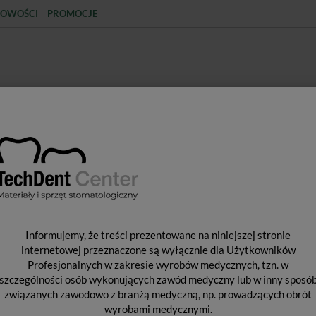
OWOŚCI
PROMOCJE
KCJA
STERYLIZACJA
MATERIAŁY JEDNORAZOWE
SPRZĘT PROTETYCZNY
ŚR
czne
Rękawiczki nitrylowe bezpudrowe VITALS / 200 szt.
R
Informujemy, że treści prezentowane na niniejszej stronie
B
internetowej przeznaczone są wyłącznie dla Użytkowników
Profesjonalnych w zakresie wyrobów medycznych, tzn. w
szczególności osób wykonujących zawód medyczny lub w inny sposó
związanych zawodowo z branżą medyczną, np. prowadzących obrót
Od 
wyrobami medycznymi.