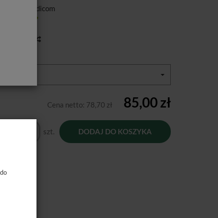
ducent:
Medicom
tępność:
Jest
toria ceny
miary:
S
85,00 zł
Cena netto:
78,70 zł
szt.
DODAJ DO KOSZYKA
 do