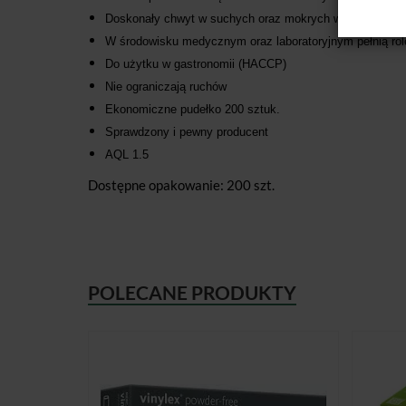
Doskonały chwyt w suchych oraz mokrych warunkach
W środowisku medycznym oraz laboratoryjnym pełnią rol
Do użytku w gastronomii (HACCP)
Nie ograniczają ruchów
Ekonomiczne pudełko 200 sztuk.
Sprawdzony i pewny producent
AQL 1.5
Dostępne opakowanie: 200 szt.
POLECANE PRODUKTY