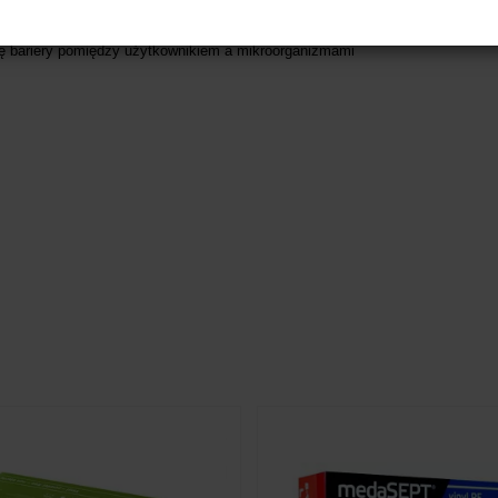
ę bariery pomiędzy użytkownikiem a mikroorganizmami