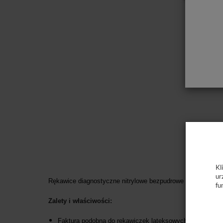
Kl
ur
Rękawice diagnostyczne nitrylowe bezpudrowe profesjonaln
fu
Zalety i właściwości:
Faktura podobna do rękawiczek lateksowych