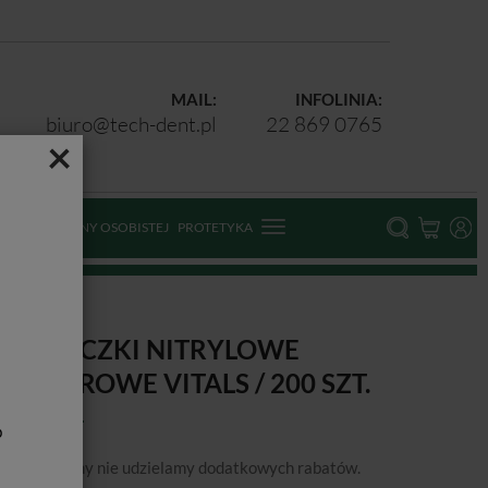
MAIL:
INFOLINIA:
biuro@tech-dent.pl
22 869 0765
×
ODKI OCHRONY OSOBISTEJ
PROTETYKA
ĘKAWICZKI NITRYLOWE
EZPUDROWE VITALS / 200 SZT.
b
podanej ceny nie udzielamy dodatkowych rabatów.