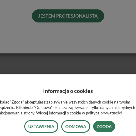
Pro
Dos
JESTEM PROFESJONALISTĄ
His
Roz
Informacja o cookies
ikając “Zgoda” akceptujesz zapisywanie wszystkich danych cookie na twoim
ządzeniu. Kliknięcie “Odmowa” oznacza zapisywanie tylko danych niezbędnych
ego użytku.
nkcjonowania strony. Więcej informacji o cookie w
polityce prywatności
.
USTAWIENIA
ODMOWA
ZGODA