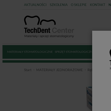
AKTUALNOŚCI
SZKOLENIA
O SKLEPIE
KONTAKT
N
MATERIAŁY STOMATOLOGICZNE
SPRZĘT STOMATOLOGICZNY
DEZYNFE
Start
MATERIAŁY JEDNORAZOWE
Rękawice medy