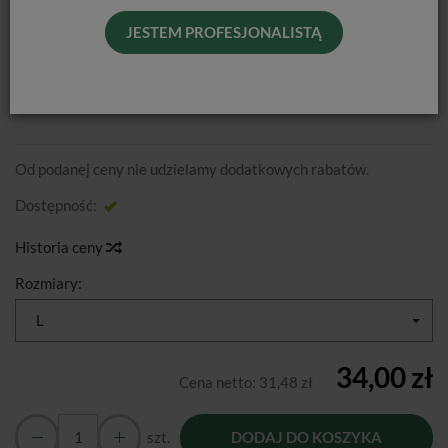
JESTEM PROFESJONALISTĄ
RĘKAWICZKI WINYLOWE
BEZPUDROWE / 100 SZT.
Od podanej ceny nie udzielamy dodatkowych rabatów.
Dostępność:
Jest
Historia ceny
Rozmiary:
L
34,00 zł
Cena netto:
31,48 zł
szt.
DODAJ DO KOSZYKA