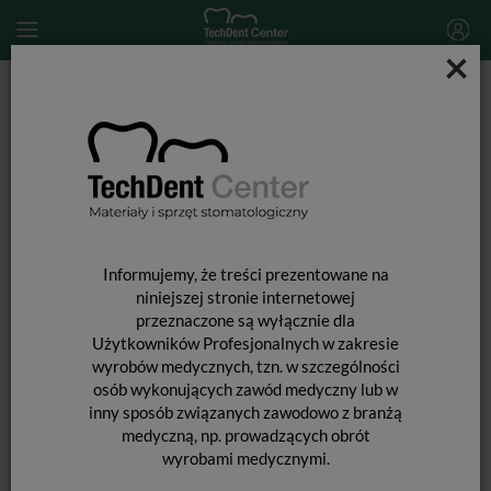
×
Start
MATERIAŁY JEDNORAZOWE
Rękawice medyczne
Rękawiczki winylowe bezpudrowe / 100 szt.
Informujemy, że treści prezentowane na
niniejszej stronie internetowej
przeznaczone są wyłącznie dla
Użytkowników Profesjonalnych w zakresie
wyrobów medycznych, tzn. w szczególności
osób wykonujących zawód medyczny lub w
inny sposób związanych zawodowo z branżą
medyczną, np. prowadzących obrót
wyrobami medycznymi.