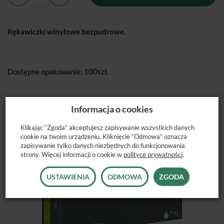
Rękawiczki winylowe bezpudrowe.
Dostępne opakowanie: 100szt.
Informacja o cookies
Klikając “Zgoda” akceptujesz zapisywanie wszystkich danych
POLECANE PRODUKTY
cookie na twoim urządzeniu. Kliknięcie “Odmowa” oznacza
zapisywanie tylko danych niezbędnych do funkcjonowania
strony. Więcej informacji o cookie w
polityce prywatności
.
USTAWIENIA
ODMOWA
ZGODA