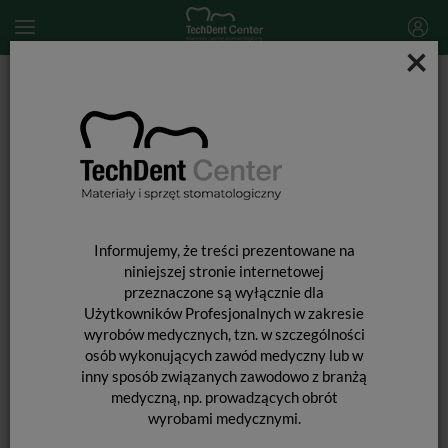
×
Start
MATERIAŁY JEDNORAZOWE
Rękawice medyczne
Rękawiczki winylowe bezpudrowe PROTECTS Clinic / 10 x
100szt.
Informujemy, że treści prezentowane na
niniejszej stronie internetowej
przeznaczone są wyłącznie dla
Użytkowników Profesjonalnych w zakresie
wyrobów medycznych, tzn. w szczególności
osób wykonujących zawód medyczny lub w
inny sposób związanych zawodowo z branżą
medyczną, np. prowadzących obrót
wyrobami medycznymi.