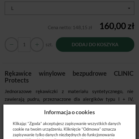
L
160,00 zł
Cena netto:
148,15 zł
szt.
DODAJ DO KOSZYKA
Rękawice winylowe bezpudrowe CLINIC
Protects
Jednorazowe rękawiczki z materiału syntetycznego, nie
zawierają pudru, przeznaczone dla alergików typu I + IV,
szczególnie polecane dla osób z wrażliwą skórą. Nie zawierają
Informacja o cookies
lateksowych białek i akceleratorów. Pasują na lewą i prawą
dłoń.
Klikając “Zgoda” akceptujesz zapisywanie wszystkich danych
cookie na twoim urządzeniu. Kliknięcie “Odmowa” oznacza
Wyróżniki
zapisywanie tylko danych niezbędnych do funkcjonowania