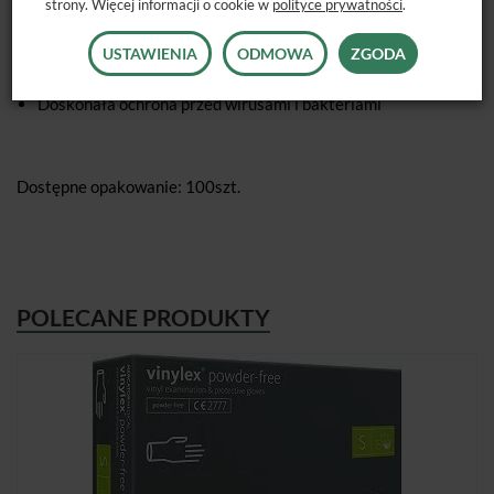
strony. Więcej informacji o cookie w
polityce prywatności
.
rękawice medyczne - winylowe, bezpudrowe
kolor biały
USTAWIENIA
ODMOWA
ZGODA
duża wytrzymałość
Doskonała ochrona przed wirusami i bakteriami
Dostępne opakowanie: 100szt.
POLECANE PRODUKTY