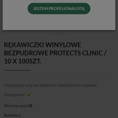
JESTEM PROFESJONALISTĄ
RĘKAWICZKI WINYLOWE
BEZPUDROWE PROTECTS CLINIC /
10 X 100SZT.
Od podanej ceny nie udzielamy dodatkowych rabatów.
Dostępność:
Jest
Historia ceny
Rozmiary: