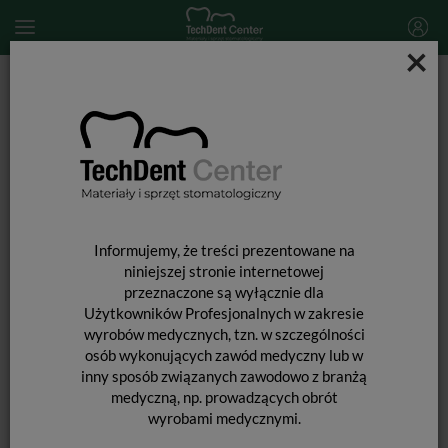
×
Start
MATERIAŁY STOMATOLOGICZNE
MATERIAŁY POMOCNICZE
Retract Cheek / Rozwierak do policzków / 2 szt.
Informujemy, że treści prezentowane na
niniejszej stronie internetowej
przeznaczone są wyłącznie dla
Użytkowników Profesjonalnych w zakresie
wyrobów medycznych, tzn. w szczególności
osób wykonujących zawód medyczny lub w
inny sposób związanych zawodowo z branżą
medyczną, np. prowadzących obrót
wyrobami medycznymi.