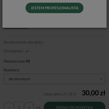
JESTEM PROFESJONALISTĄ
RETRACT CHEEK / ROZWIERAK DO
POLICZKÓW / 2 SZT.
Dla dorosłych i dla dzieci
Dostępność:
Jest
Historia ceny
Rozmiary:
dla dorosłych
30,00 zł
Cena netto:
27,78 zł
szt.
DODAJ DO KOSZYKA