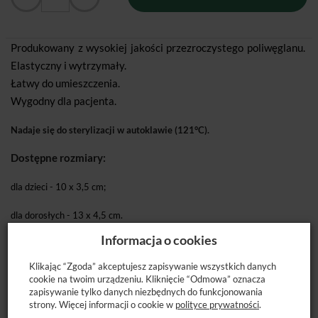
Produkowany z wysokiej jakości przezroczystego poliwęglanu.
Elastyczny i wytrzymały.
Łatwy do umieszczenia.
Wygodny dla pacjenta.
Nadaje się do sterylizacji w autoklawie (121°C).
Dostępne rozmiary:
dla dzieci - 10 x 3,5 cm;
dla dorosłych - 13 x 4,5 cm.
Informacja o cookies
Dostępne opakowanie:
2 szt.
Klikając “Zgoda” akceptujesz zapisywanie wszystkich danych
cookie na twoim urządzeniu. Kliknięcie “Odmowa” oznacza
zapisywanie tylko danych niezbędnych do funkcjonowania
strony. Więcej informacji o cookie w
polityce prywatności
.