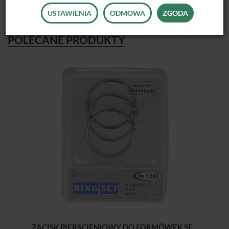
USTAWIENIA
ODMOWA
ZGODA
POLECANE PRODUKTY
ZACISK PIERSCIENIOWY DO FORMÓWEK SE...