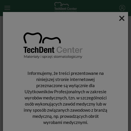
×
Start
MATERIAŁY STOMATOLOGICZNE
ENDODONCJA
Materiały do wypełniania kanałów
Sączki papierowe Protaper Next Dia-Pro T Diadent / 100 szt.
Informujemy, że treści prezentowane na
niniejszej stronie internetowej
przeznaczone są wyłącznie dla
Użytkowników Profesjonalnych w zakresie
wyrobów medycznych, tzn. w szczególności
osób wykonujących zawód medyczny lub w
inny sposób związanych zawodowo z branżą
medyczną, np. prowadzących obrót
wyrobami medycznymi.