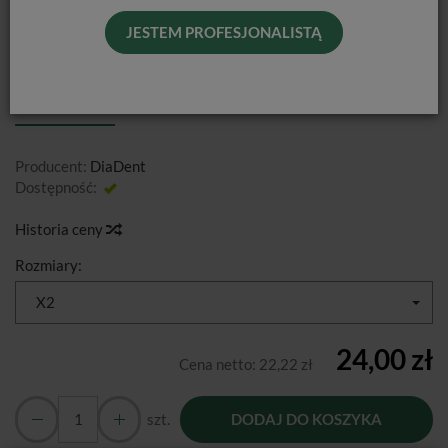
JESTEM PROFESJONALISTĄ
SĄCZKI PAPIEROWE PROTAPER
NEXT DIA-PRO T DIADENT / 100 SZT.
Producent:
DiaDent
Dostępność:
Jest
Historia ceny
Rozmiary:
X2
24,00 zł
Cena netto:
22,22 zł
szt.
DODAJ DO KOSZYKA