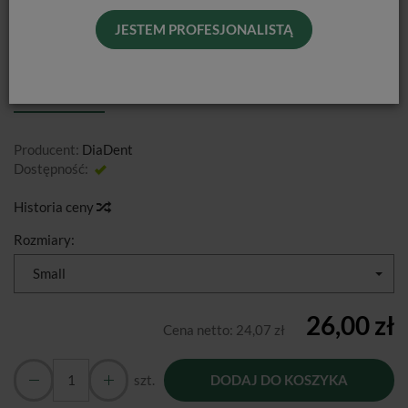
JESTEM PROFESJONALISTĄ
SĄCZKI PAPIEROWE WAVEONE DIA-
PRO W GOLD DIADENT / 100 SZT.
Producent:
DiaDent
Dostępność:
Jest
Historia ceny
Rozmiary:
Small
26,00 zł
Cena netto:
24,07 zł
szt.
DODAJ DO KOSZYKA