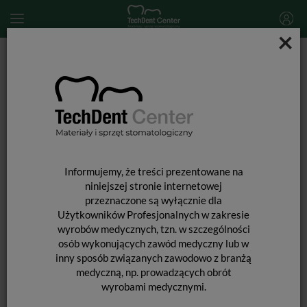
×
Start
MATERIAŁY STOMATOLOGICZNE
ENDODONCJA
Materiały do wypełniania kanałów
Sączki papierowe WaveOne Dia-Pro W Gold Diadent / 100 szt.
Informujemy, że treści prezentowane na
niniejszej stronie internetowej
przeznaczone są wyłącznie dla
Użytkowników Profesjonalnych w zakresie
wyrobów medycznych, tzn. w szczególności
osób wykonujących zawód medyczny lub w
inny sposób związanych zawodowo z branżą
medyczną, np. prowadzących obrót
wyrobami medycznymi.