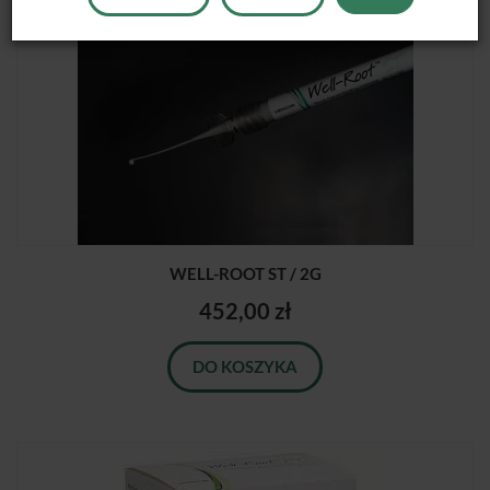
WELL-ROOT ST / 2G
452,00 zł
DO KOSZYKA