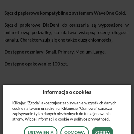
Sączki papierowe kompatybilne z systemem WaveOne Gold
.
Sączki papierowe DiaDent do osuszania są wyposażone w
milimetrową podziałkę, co ułatwia wstępną ocenę długości
kanału. Charakteryzują się one także dużą chłonnością.
Dostępne rozmiary:
Small, Primary, Medium, Large.
Dostępne opakowanie:
100 szt.
Informacja o cookies
POLECANE PRODUKTY
Klikając “Zgoda” akceptujesz zapisywanie wszystkich danych
cookie na twoim urządzeniu. Kliknięcie “Odmowa” oznacza
zapisywanie tylko danych niezbędnych do funkcjonowania
strony. Więcej informacji o cookie w
polityce prywatności
.
USTAWIENIA
ODMOWA
ZGODA