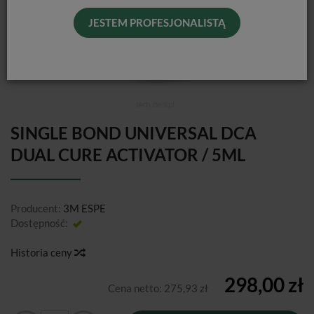
JESTEM PROFESJONALISTĄ
SINGLE BOND UNIVERSAL DCA
DUAL CURE ACTIVATOR / 5ML
Producent:
3M ESPE
Dostępność:
Jest
Historia ceny
298,00 zł
Cena netto:
275,93 zł