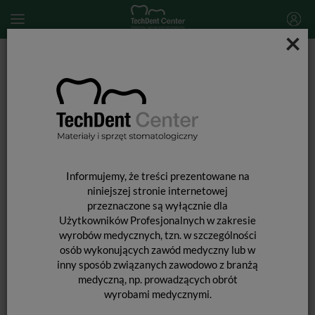
×
Start
MATERIAŁY STOMATOLOGICZNE
MATERIAŁY WYPEŁNIAJĄCE I WIĄŻĄCE
SYSTEMY WIĄŻĄCE
Single Bond Universal DCA Dual Cure Activator / 5ml
Informujemy, że treści prezentowane na
niniejszej stronie internetowej
przeznaczone są wyłącznie dla
Użytkowników Profesjonalnych w zakresie
wyrobów medycznych, tzn. w szczególności
osób wykonujących zawód medyczny lub w
inny sposób związanych zawodowo z branżą
medyczną, np. prowadzących obrót
wyrobami medycznymi.