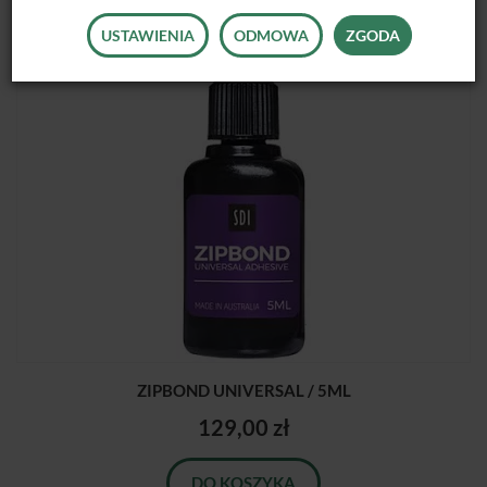
USTAWIENIA
ODMOWA
ZGODA
ZIPBOND UNIVERSAL / 5ML
129,00 zł
DO KOSZYKA