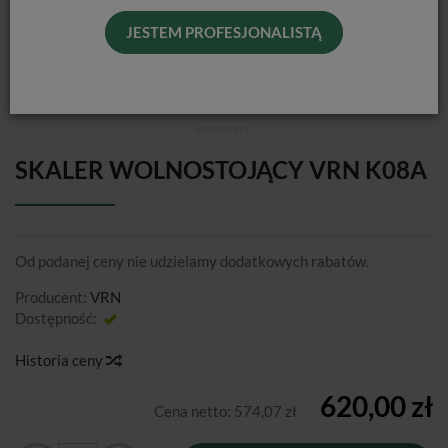
JESTEM PROFESJONALISTĄ
SKALER WOLNOSTOJĄCY VRN K08A
Od podanej ceny nie udzielamy dodatkowych rabatów.
Producent:
VRN
Dostępność:
Jest
Historia ceny
620,00 zł
Cena netto:
574,07 zł