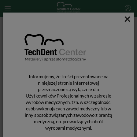
×
Start
SPRZĘT STOMATOLOGICZNY
Skalery i końcówki do skalingu
Skaler wolnostojący VRN K08A
Informujemy, że treści prezentowane na
niniejszej stronie internetowej
przeznaczone są wyłącznie dla
Użytkowników Profesjonalnych w zakresie
wyrobów medycznych, tzn. w szczególności
osób wykonujących zawód medyczny lub w
inny sposób związanych zawodowo z branżą
medyczną, np. prowadzących obrót
wyrobami medycznymi.