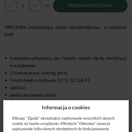
szt.
DODAJ DO KOSZYKA
VRN K08A wolnostojący skaler ultradźwiękowy , w systemie
EMS
końcówka odłączalna, bez światła, nadaje się do sterylizacji
w autoklawie
2 funkcje pracy: skaling, perio
5 końcówek w zestawie: G1*2, G2, G4, P1
zasilacz
pedał sterowania nożny
wężyk do podłączenia wody
Informacja o cookies
Klucz do końcówek
Klikając “Zgoda” akceptujesz zapisywanie wszystkich danych
cookie na twoim urządzeniu. Kliknięcie “Odmowa” oznacza
zapisywanie tylko danych niezbędnych do funkcjonowania