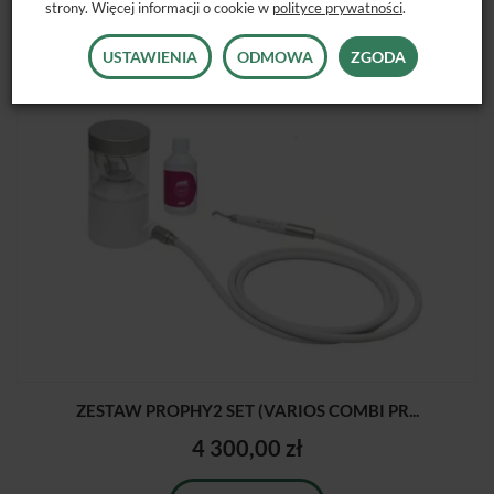
strony. Więcej informacji o cookie w
polityce prywatności
.
POLECANE PRODUKTY
USTAWIENIA
ODMOWA
ZGODA
ZESTAW PROPHY2 SET (VARIOS COMBI PR...
4 300,00 zł