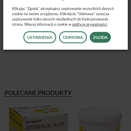
Klikając “Zgoda” akceptujesz zapisywanie wszystkich danych
cookie na twoim urządzeniu. Kliknięcie “Odmowa” oznacza
zapisywanie tylko danych niezbędnych do funkcjonowania
Aktywator Speedex
jest wykorzystywany zarówno do I jak i II
strony. Więcej informacji o cookie w
polityce prywatności
.
warstwy. Czas wiązania może być zmieniany poprzez
zwiększanie lub zmniejszanie dawki aktywatora, kolor zielony.
USTAWIENIA
ODMOWA
ZGODA
Dostępne opakowanie: 60 ml.
POLECANE PRODUKTY