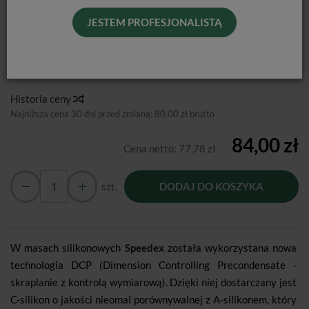
JESTEM PROFESJONALISTĄ
C-silikon o właściwościach A-silikonu.
Producent:
Coltene
Dostępność:
Jest
Historia ceny
Najniższa cena 30 dni przed zmianą:
80,00 zł brutto
84,00 zł
Cena netto:
77,78 zł
szt.
DODAJ DO KOSZYKA
W masach silikonowych
Speedex
została wykorzystana nowa
technologia DCP (Dimension Controlling Precondensate -
skraplanie z kontrolą wymiarową). Dzięki niej dostarczany jest
C-silikon o jakości nieomal porównywalnej z A-silikonem, który