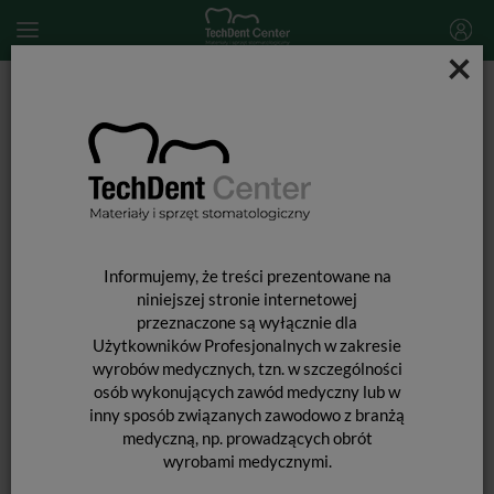
×
Start
MATERIAŁY STOMATOLOGICZNE
MASY WYCISKOWE
Masy wyciskowe silikonowe (C-silikony)
Speedex Aktywator uniwersalny / 60 ml
Informujemy, że treści prezentowane na
niniejszej stronie internetowej
przeznaczone są wyłącznie dla
Użytkowników Profesjonalnych w zakresie
wyrobów medycznych, tzn. w szczególności
osób wykonujących zawód medyczny lub w
SPEEDEX AKTYWATOR
inny sposób związanych zawodowo z branżą
UNIWERSALNY / 60 ML
medyczną, np. prowadzących obrót
wyrobami medycznymi.