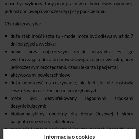
może być wykorzystany przy pracy w technice dwustopniowej,
jednostopniowej równoczesnej i przy podścielaniu.
Charakterystyka:
duża stabilność kształtu - model może być odlewany aż do 7
dni od zdjęcia wycisku;
nawet przy najkrótszym czasie wiązania jest go
wystarczającą dużo do prawidłowego zdjęcia wycisku, przy
jednoczesnym oszczędzaniu czasu lekarza i pacjenta;
aktywowany powierzchniowo;
duża odporność na rozrywanie, nie klei się, nie zostawia
resztek w przestrzeniach międzyzębowych;
może być dezynfekowany łagodnymi środkami
dezynfekującymi;
biokompatybilny, obojętny dla błony śluzowej i skóry
pacjenta oraz skóry rąk lekarza;
zapewnia komfort pacjentowi (neutralny smak i zapach), nie
Informacja o cookies
powoduje nadmiernego wydzielania śliny.