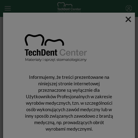
×
Start
MATERIAŁY STOMATOLOGICZNE
MASY WYCISKOWE
Masy wyciskowe silikonowe (C-silikony)
Speedex Putty / 910ml
Informujemy, że treści prezentowane na
niniejszej stronie internetowej
przeznaczone są wyłącznie dla
Użytkowników Profesjonalnych w zakresie
wyrobów medycznych, tzn. w szczególności
osób wykonujących zawód medyczny lub w
SPEEDEX PUTTY / 910ML
inny sposób związanych zawodowo z branżą
medyczną, np. prowadzących obrót
wyrobami medycznymi.