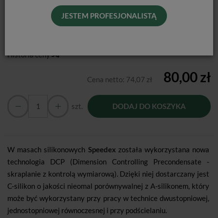
C-silikon o właściwościach A-silikonu
JESTEM PROFESJONALISTĄ
Producent:
Coltene
Dostępność:
Jest
Historia ceny
80,00 zł
Cena netto:
74,07 zł
szt.
DODAJ DO KOSZYKA
W masach silikonowych
Speedex
została wykorzystana nowa
technologia DCP (Dimension Controlling Precondensate -
skraplanie z kontrolą wymiarową). Dzięki niej dostarczany jest
C-silikon o jakości nieomal porównywalnej z A-silikonem, który
może być wykorzystany przy pracy w technice dwustopniowej,
jednostopniowej równoczesnej i przy podścielaniu.