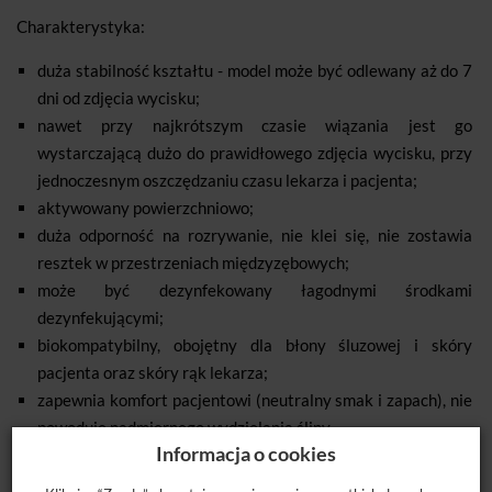
Charakterystyka:
duża stabilność kształtu - model może być odlewany aż do 7
dni od zdjęcia wycisku;
nawet przy najkrótszym czasie wiązania jest go
wystarczającą dużo do prawidłowego zdjęcia wycisku, przy
jednoczesnym oszczędzaniu czasu lekarza i pacjenta;
aktywowany powierzchniowo;
duża odporność na rozrywanie, nie klei się, nie zostawia
resztek w przestrzeniach międzyzębowych;
może być dezynfekowany łagodnymi środkami
dezynfekującymi;
biokompatybilny, obojętny dla błony śluzowej i skóry
pacjenta oraz skóry rąk lekarza;
zapewnia komfort pacjentowi (neutralny smak i zapach), nie
powoduje nadmiernego wydzielania śliny.
Informacja o cookies