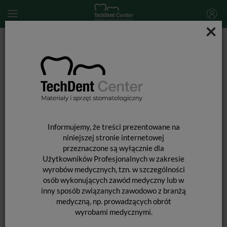
×
Start
MATERIAŁY STOMATOLOGICZNE
MATERIAŁY DO ODBUDOWY TYMCZASOWEJ
Structur 3 / strzykawka QuickMix 5ml
Informujemy, że treści prezentowane na
niniejszej stronie internetowej
przeznaczone są wyłącznie dla
Użytkowników Profesjonalnych w zakresie
wyrobów medycznych, tzn. w szczególności
osób wykonujących zawód medyczny lub w
inny sposób związanych zawodowo z branżą
medyczną, np. prowadzących obrót
wyrobami medycznymi.