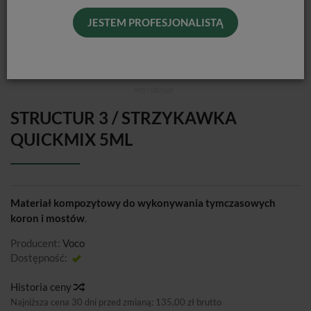
JESTEM PROFESJONALISTĄ
STRUCTUR 3 / STRZYKAWKA
QUICKMIX 5ML
Materiał kompozytowy do wykonywania tymczasowych
koron i mostów
.
Producent:
Voco
Dostępność:
Jest
Historia ceny
Najniższa cena 30 dni przed zmianą:
135,00 zł brutto