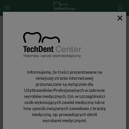
×
Start
MATERIAŁY STOMATOLOGICZNE
Narzędzia stomatologiczne
Strzykawka samoaspirująca ASPIJECT Active Compact
Informujemy, że treści prezentowane na
niniejszej stronie internetowej
przeznaczone są wyłącznie dla
Użytkowników Profesjonalnych w zakresie
wyrobów medycznych, tzn. w szczególności
osób wykonujących zawód medyczny lub w
inny sposób związanych zawodowo z branżą
medyczną, np. prowadzących obrót
wyrobami medycznymi.