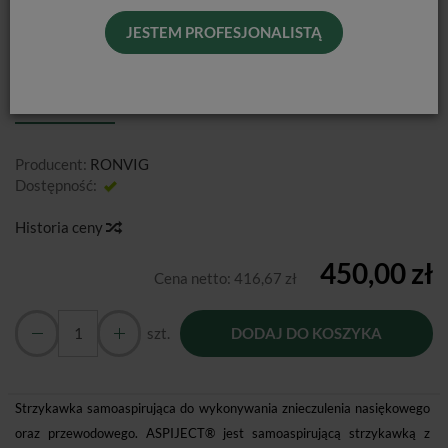
JESTEM PROFESJONALISTĄ
STRZYKAWKA SAMOASPIRUJĄCA
ASPIJECT ACTIVE COMPACT
Producent:
RONVIG
Dostępność:
Jest
Historia ceny
450,00 zł
Cena netto:
416,67 zł
szt.
DODAJ DO KOSZYKA
Strzykawka samoaspirująca do wykonywania znieczulenia nasiękowego
oraz przewodowego. ASPIJECT® jest samoaspirującą strzykawką z