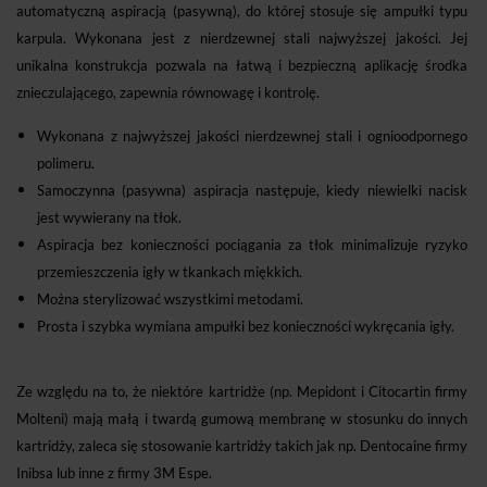
automatyczną aspiracją (pasywną), do której stosuje się ampułki typu
karpula. Wykonana jest z nierdzewnej stali najwyższej jakości. Jej
unikalna konstrukcja pozwala na łatwą i bezpieczną aplikację środka
znieczulającego, zapewnia równowagę i kontrolę.
Wykonana z najwyższej jakości nierdzewnej stali i ognioodpornego
polimeru.
Samoczynna (pasywna) aspiracja następuje, kiedy niewielki nacisk
jest wywierany na tłok.
Aspiracja bez konieczności pociągania za tłok minimalizuje ryzyko
przemieszczenia igły w tkankach miękkich.
Można sterylizować wszystkimi metodami.
Prosta i szybka wymiana ampułki bez konieczności wykręcania igły.
Ze względu na to, że niektóre kartridże (np. Mepidont i Citocartin firmy
Molteni) mają małą i twardą gumową membranę w stosunku do innych
kartridży, zaleca się stosowanie kartridży takich jak np. Dentocaine firmy
Inibsa lub inne z firmy 3M Espe.