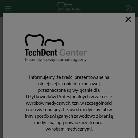
×
Start
SPRZĘT STOMATOLOGICZNY
Urządzenia i akcesoria do wypełniania kanałów
Super Endo B&L / Alpha II + Beta MINI
Informujemy, że treści prezentowane na
niniejszej stronie internetowej
przeznaczone są wyłącznie dla
Użytkowników Profesjonalnych w zakresie
wyrobów medycznych, tzn. w szczególności
osób wykonujących zawód medyczny lub w
inny sposób związanych zawodowo z branżą
medyczną, np. prowadzących obrót
wyrobami medycznymi.