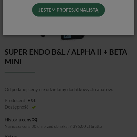
JESTEM PROFESJONALISTĄ
SUPER ENDO B&L / ALPHA II + BETA
MINI
Od podanej ceny nie udzielamy dodatkowych rabatów.
Producent:
B&L
Dostępność:
Jest
Historia ceny
Najniższa cena 30 dni przed obniżką:
7 395,00 zł brutto