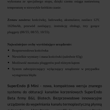
wykonana ze specjalnego stopu, dzięki czemu osiąga nastawioną
temperaturę w niezwykle krótkim czasie.
Zestaw zawiera:
końcówkę, ładowarkę, akumulator, zasilacz 12V,
1620mAh, przewód zasilający, instrukcję obsługi, trzy gorące
pluggery (06/55; 08/55; 10/55).
Najważniejsze cechy wyróżniające urządzenie:
Bezprzewodowa końcówka
Niewielkie wymiary i masa końcówki (zaledwie 63g)
Możliwość montażu pluggerów pod różnym kątem
System zabezpieczający wyłączający urządzenie w przypadku
wystąpienia błędu
SuperEndo β Mini -
nowa, kompaktowa wersja znanego
systemu do obturacji kanałów korzeniowych SuperEndo
Beta firmy B&L Biotech. Bezprzewodowe innowacyjne
urządzenie do wypełniania kanału termoplastyczną płynną