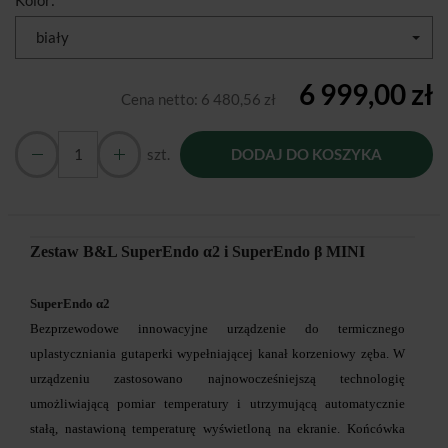
Kolor:
biały
6 999,00 zł
Cena netto:
6 480,56 zł
szt.
DODAJ DO KOSZYKA
Zestaw B&L SuperEndo α2 i SuperEndo β MINI
SuperEndo α2
Bezprzewodowe innowacyjne urządzenie do termicznego
uplastyczniania gutaperki wypełniającej kanał korzeniowy zęba. W
urządzeniu zastosowano najnowocześniejszą technologię
umożliwiającą pomiar temperatury i utrzymującą automatycznie
stałą, nastawioną temperaturę wyświetloną na ekranie. Końcówka