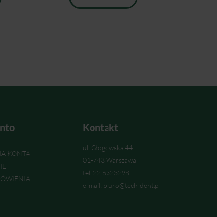
nto
Kontakt
ul. Głogowska 44
IA KONTA
01-743 Warszawa
IE
tel. 22 6323298
ÓWIENIA
e-mail: biuro@tech-dent.pl