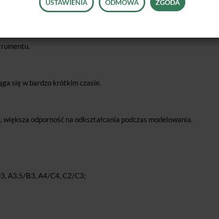
USTAWIENIA
ODMOWA
ZGODA
strumentu.
a się w bardzo krótkim czasie.
ć, większa odporność na odkształcania podczas modelowania.
D3, A3.5/B3, A4/C4, C2/C3;