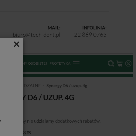
MAIL:
INFOLINIA:
biuro@tech-dent.pl
22 869 0765
×
ODKI OCHRONY OSOBISTEJ
PROTETYKA
IATŁOUTWARDZALNE
Synergy D6 / uzup. 4g
YNERGY D6 / UZUP. 4G
b
podanej ceny nie udzialamy dodatkowych rabatów.
ducent:
Coltene