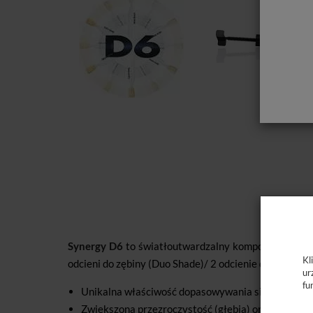
Synergy D6
to światłoutwardzalny kompozyt o unika
Kl
odcieni do zębiny (Duo Shade)/ 2 odcienie do szkliwa.
ur
fu
Unikalna właściwość dopasowywania się koloru ko
Zwiększona przezroczystość (głębia) oraz nasycen