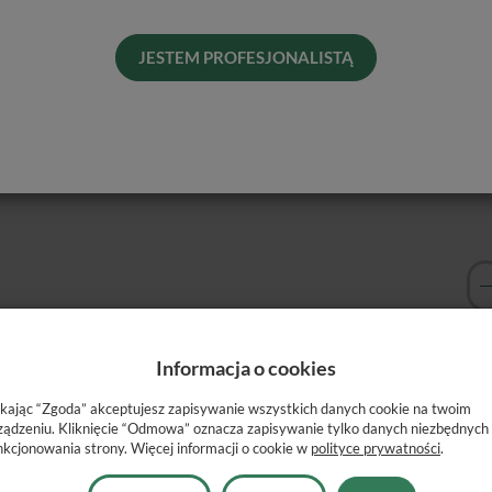
Dos
His
JESTEM PROFESJONALISTĄ
Naj
Kol
Informacja o cookies
lnych własnościach dopasowania koloru (efekt kameleona)- 6
ikając “Zgoda” akceptujesz zapisywanie wszystkich danych cookie na twoim
ządzeniu. Kliknięcie “Odmowa” oznacza zapisywanie tylko danych niezbędnych
nkcjonowania strony. Więcej informacji o cookie w
polityce prywatności
.
mpozytu do odcienia zęba.
ie barwy.