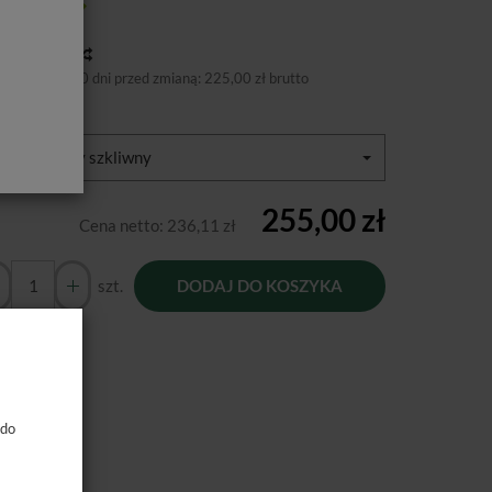
tępność:
Jest
toria ceny
niższa cena 30 dni przed zmianą:
225,00 zł brutto
ory:
uniwerslany szkliwny
255,00 zł
Cena netto:
236,11 zł
szt.
DODAJ DO KOSZYKA
 do