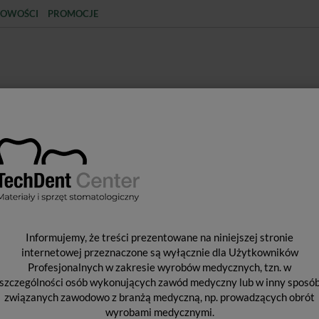
OWOŚCI
PROMOCJE
KCJA
STERYLIZACJA
MATERIAŁY JEDNORAZOWE
SPRZĘT PROTETYCZNY
ŚR
Y WYPEŁNIAJĄCE I WIĄŻĄCE
MATERIAŁY WYPEŁNIENIOWE ŚW
S
Informujemy, że treści prezentowane na niniejszej stronie
internetowej przeznaczone są wyłącznie dla Użytkowników
Profesjonalnych w zakresie wyrobów medycznych, tzn. w
szczególności osób wykonujących zawód medyczny lub w inny sposó
Od 
związanych zawodowo z branżą medyczną, np. prowadzących obrót
Pro
wyrobami medycznymi.