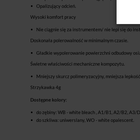
Opalizujący odcień.
Wysoki komfort pracy
Nie ciągnie się za instrumentem/ nie lepi się do in
Doskonała polerowalność w minimalnym czasie.
Gładkie wypolerowanie powierzchni odbudowy osiąg
Świetne właściwości mechaniczne kompozytu.
Mniejszy skurcz polimeryzacyjny, mniejsza lepkoś
Strzykawka 4g
Dostępne kolory:
do zębiny: WB - white bleach , A1/B1, A2/B2, A3/
do szkliwa: uniwerslany, WO - white opalescent.