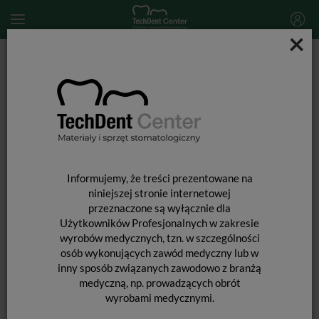
×
Start
MATERIAŁY STOMATOLOGICZNE
AKCESORIA DO POLEROWANIA
Szczotka polerska Stoddard do czyszczenia i polerowania flat-
medium (fioletowy wąski kielich) / 1 szt.
Informujemy, że treści prezentowane na
niniejszej stronie internetowej
przeznaczone są wyłącznie dla
Użytkowników Profesjonalnych w zakresie
wyrobów medycznych, tzn. w szczególności
osób wykonujących zawód medyczny lub w
inny sposób związanych zawodowo z branżą
medyczną, np. prowadzących obrót
wyrobami medycznymi.