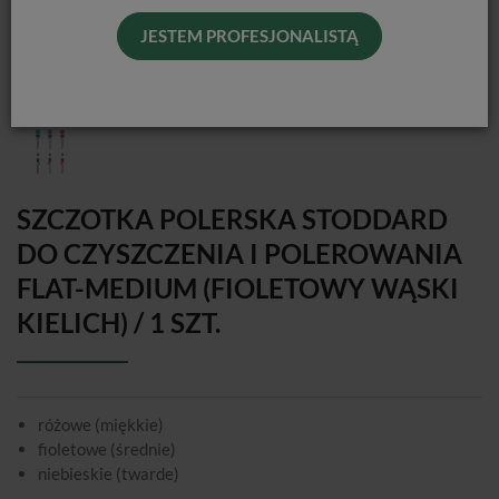
JESTEM PROFESJONALISTĄ
SZCZOTKA POLERSKA STODDARD
DO CZYSZCZENIA I POLEROWANIA
FLAT-MEDIUM (FIOLETOWY WĄSKI
KIELICH) / 1 SZT.
różowe (miękkie)
fioletowe (średnie)
niebieskie (twarde)