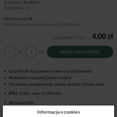
Producent:
Stoddard
Dostępność:
Jest
Historia ceny
Najniższa cena 30 dni przed zmianą:
3,50 zł brutto
4,00 zł
Cena netto:
3,70 zł
szt.
DODAJ DO KOSZYKA
Szczoteczki do usuwania osadu oraz przebarwień
Wykonane z wysokiej jakości nylonu
Doskonale usuwają osady z kawy, herbaty, tytoniu, wina.
RPM:
5 000 - max. 12 000 min.
Na kątnicę RA.
Informacja o cookies
Dostępne twardości szczoteczek:
,