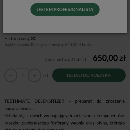
JESTEM PROFESJONALISTĄ
Producent:
Kuraray Europe GmbH
Dostępność:
Jest
Historia ceny
Najniższa cena 30 dni przed zmianą:
640,00 zł brutto
650,00 zł
Cena netto:
601,85 zł
szt.
DODAJ DO KOSZYKA
TEETHMATE DESENSITIZER - preparat do znoszenia
nadwrażliwości.
Składa się z dwóch wymagających zmieszania komponentów:
proszku zawierającego fosforany wapnia oraz płynu, którego