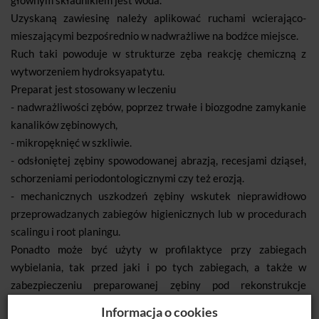
głównym składnikiem jest woda.
Uzyskaną zawiesinę należy aplikować ruchami wcierająco-
mieszającymi bezpośrednio w nadwrażliwe na bodźce miejsce.
Ruch taki powoduje w strukturze zęba reakcję chemiczną z
wytworzeniem hydroksyapatytu.
Preparat jest stosowany w leczeniu
- nadwrażliwości zębów, poprzez trwałe i biozgodne zamykanie
kanalików zębinowych,
- mikropęknięć w szkliwie.
- odsłoniętej zębiny spowodowanej abrazją, recesjami dziąseł,
schorzeniami periodontologicznymi czy też erozją.
- mechanicznych uszkodzeń zębiny wskutek nieprawidłowo
przeprowadzanych zabiegów higienicznych lub w procedurach
scalingu i root planingu.
Ponadto może być użyty w profilaktyce przy zabiegach
wybielania, tak przed jaki i po tych zabiegach, a także w
zabezpieczeniu preparowanej zębiny pod rekonstrukcje
protetyczne.
Informacja o cookies