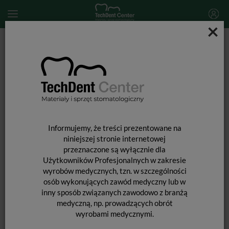
×
Start
MATERIAŁY STOMATOLOGICZNE
PROFILAKTYKA
Materiały do znoszenia nadwrażliwości
Teethmate Desensitizer Set
Informujemy, że treści prezentowane na
niniejszej stronie internetowej
przeznaczone są wyłącznie dla
Użytkowników Profesjonalnych w zakresie
wyrobów medycznych, tzn. w szczególności
osób wykonujących zawód medyczny lub w
inny sposób związanych zawodowo z branżą
medyczną, np. prowadzących obrót
wyrobami medycznymi.
TEETHMATE DESENSITIZER SET