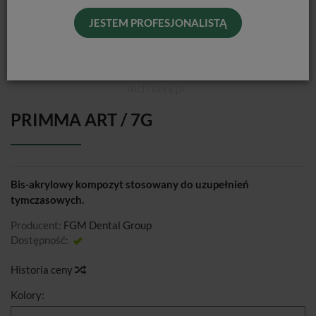
JESTEM PROFESJONALISTĄ
PRIMMA ART / 7G
Bis-akrylowy kompozyt stosowany do uzupełnień
tymczasowych.
Producent:
FGM Dental Group
Dostępność:
Jest
Historia ceny
Kolory: