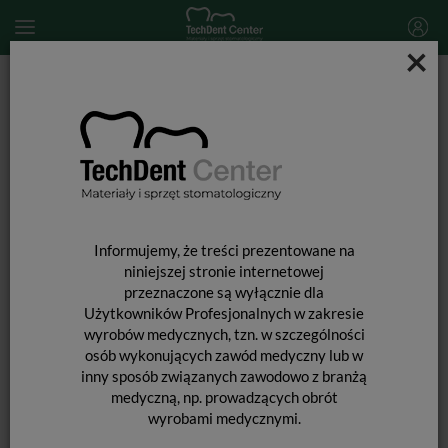
×
Start
MATERIAŁY STOMATOLOGICZNE
MATERIAŁY WYPEŁNIAJĄCE I WIĄŻĄCE
MATERIAŁY WYPEŁNIENIOWE ŚWIATŁOUTWARDZALNE
Tetric EvoCeram / uzup. 3g
Informujemy, że treści prezentowane na
niniejszej stronie internetowej
przeznaczone są wyłącznie dla
Użytkowników Profesjonalnych w zakresie
wyrobów medycznych, tzn. w szczególności
osób wykonujących zawód medyczny lub w
inny sposób związanych zawodowo z branżą
medyczną, np. prowadzących obrót
wyrobami medycznymi.