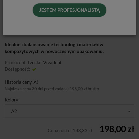
JESTEM PROFESJONALISTĄ
TETRIC EVOCERAM / UZUP. 3G
Idealne zbalansowanie technologii materiałów
kompozytowych w nowoczesnym opakowaniu.
Producent:
Ivoclar Vivadent
Dostępność:
Jest
Historia ceny
Najniższa cena 30 dni przed zmianą:
195,00 zł brutto
Kolory:
A2
198,00 zł
Cena netto:
183,33 zł