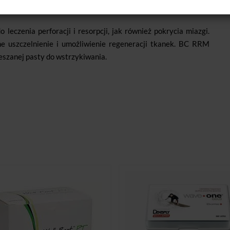
est również wysoce biokompatybilny i osteogenny.
eczenia perforacji i resorpcji, jak również pokrycia miazgi.
e uszczelnienie i umożliwienie regeneracji tkanek. BC RRM
eszanej pasty do wstrzykiwania.