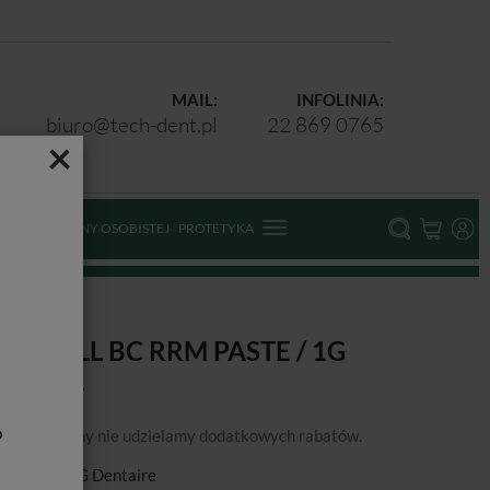
MAIL:
INFOLINIA:
biuro@tech-dent.pl
22 869 0765
×
ODKI OCHRONY OSOBISTEJ
PROTETYKA
g
OTALFILL BC RRM PASTE / 1G
b
podanej ceny nie udzielamy dodatkowych rabatów.
ducent:
FKG Dentaire