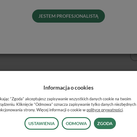
Dos
His
JESTEM PROFESJONALISTĄ
Naj
Informacja o cookies
ikając “Zgoda” akceptujesz zapisywanie wszystkich danych cookie na twoim
y w strzykawce.
ządzeniu. Kliknięcie “Odmowa” oznacza zapisywanie tylko danych niezbędnych
nkcjonowania strony. Więcej informacji o cookie w
polityce prywatności
.
dealny do wszystkich rodzajów zabiegów naprawy korzeni i
USTAWIENIA
ODMOWA
ZGODA