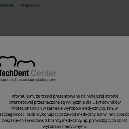
OWOŚCI
PROMOCJE
KCJA
STERYLIZACJA
MATERIAŁY JEDNORAZOWE
SPRZĘT PROTETYCZNY
ŚR
NCJA
Materiały do wypełniania kanałów
TotalFill BC RRM Paste / 1
T
Informujemy, że treści prezentowane na niniejszej stronie
internetowej przeznaczone są wyłącznie dla Użytkowników
Profesjonalnych w zakresie wyrobów medycznych, tzn. w
szczególności osób wykonujących zawód medyczny lub w inny sposó
Od 
związanych zawodowo z branżą medyczną, np. prowadzących obrót
Pro
wyrobami medycznymi.