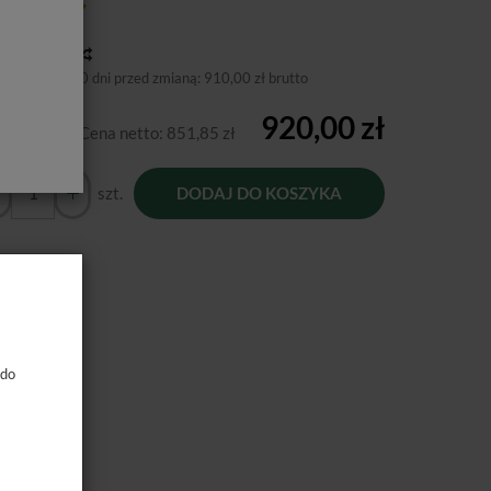
tępność:
Jest
toria ceny
niższa cena 30 dni przed zmianą:
910,00 zł brutto
920,00 zł
Cena netto:
851,85 zł
szt.
DODAJ DO KOSZYKA
 do