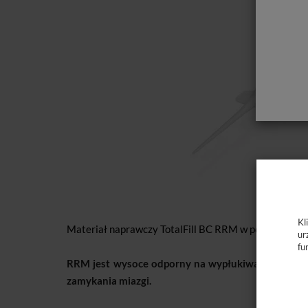
Kl
Materiał naprawczy TotalFill BC RRM w postaci past
ur
fu
RRM jest wysoce odporny na wypłukiwanie i jest i
zamykania miazgi.