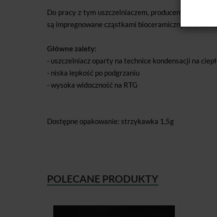
Do pracy z tym uszczelniaczem, producent zaleca za
są impregnowane cząstkami bioceramicznymi w celu 
Główne zalety:
- uszczelniacz oparty na technice kondensacji na ciep
- niska lepkość po podgrzaniu
- wysoka widoczność na RTG
Dostępne opakowanie: strzykawka 1,5g
POLECANE PRODUKTY