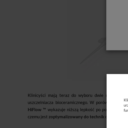
Klinicyści mają teraz do wyboru dwie różne for
Kl
uszczelniacza bioceramicznego. W porównaniu do 
ur
HiFlow
™ wykazuje niższą lepkość po podgrzaniu i 
fu
czemu jest
zoptymalizowany do technik obturacji na