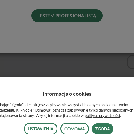
Pro
Dos
JESTEM PROFESJONALISTĄ
His
Naj
Informacja o cookies
muły tego samego sprawdzonego, wstępnie premiksowanego
ikając “Zgoda” akceptujesz zapisywanie wszystkich danych cookie na twoim
standardowego TotalFill® BC Sealer ™,
TotalFill® BC Sealer
ządzeniu. Kliknięcie “Odmowa” oznacza zapisywanie tylko danych niezbędnych
jest
bardziej widoczny dla promieni rentgenowskich
, dzięki
nkcjonowania strony. Więcej informacji o cookie w
polityce prywatności
.
 ciepło.
USTAWIENIA
ODMOWA
ZGODA