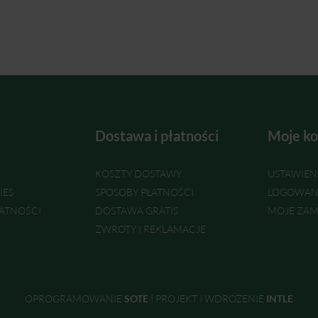
Dostawa i płatności
Moje ko
KOSZTY DOSTAWY
USTAWIEN
IES
SPOSOBY PŁATNOŚCI
LOGOWAN
ATNOŚCI
DOSTAWA GRATIS
MOJE ZAM
ZWROTY I REKLAMACJE
OPROGRAMOWANIE
SOTE
|
PROJEKT I WDROŻENIE
INTLE