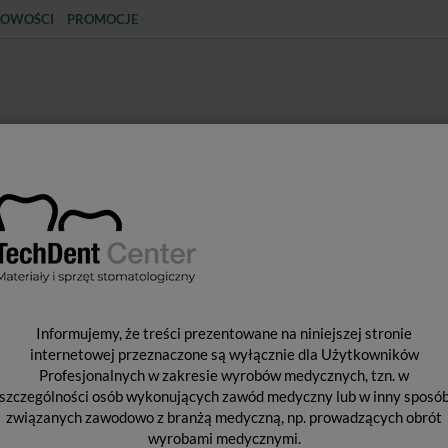
OWOŚCI
PROMOCJE
KCJA
STERYLIZACJA
MATERIAŁY JEDNORAZOWE
SPRZĘT PROTETYCZNY
ŚR
NCJA
Materiały do wypełniania kanałów
TotalFill BC Sealer HiFlow 
T
Informujemy, że treści prezentowane na niniejszej stronie
1
internetowej przeznaczone są wyłącznie dla Użytkowników
Profesjonalnych w zakresie wyrobów medycznych, tzn. w
szczególności osób wykonujących zawód medyczny lub w inny sposó
związanych zawodowo z branżą medyczną, np. prowadzących obrót
Od 
wyrobami medycznymi.