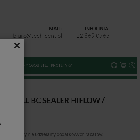
MAIL:
INFOLINIA:
biuro@tech-dent.pl
22 869 0765
×
ODKI OCHRONY OSOBISTEJ
PROTETYKA
/ 1,5g
OTALFILL BC SEALER HIFLOW /
,5G
b
podanej ceny nie udzielamy dodatkowych rabatów.