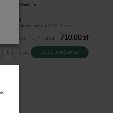
ducent:
FKG Dentaire
tępność:
Jest
toria ceny
niższa cena 30 dni przed obniżką:
720,00 zł brutto
710,00 zł
Cena netto:
657,41 zł
szt.
DODAJ DO KOSZYKA
 do