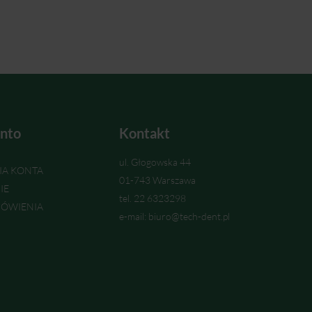
nto
Kontakt
ul. Głogowska 44
IA KONTA
01-743 Warszawa
IE
tel. 22 6323298
ÓWIENIA
e-mail: biuro@tech-dent.pl