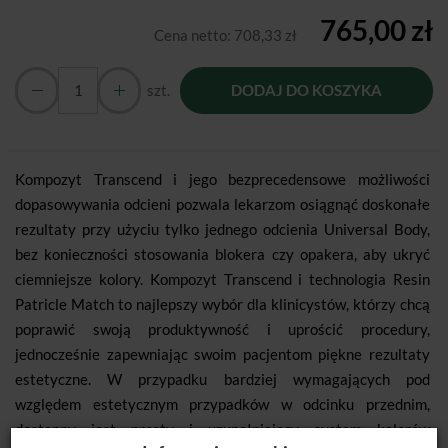
765,00 zł
Cena netto:
708,33 zł
szt.
DODAJ DO KOSZYKA
Kompozyt Transcend i jego bezprecedensowe możliwości
dopasowywania odcieni pozwala lekarzom osiągnąć doskonałe
rezultaty przy użyciu tylko jednego odcienia Universal Body,
bez konieczności stosowania blokera czy opakera, aby ukryć
ciemniejsze kolory. Kompozyt Transcend i technologia Resin
Patricle Match to najlepszy wybór dla klinicystów, którzy chcą
poprawić swoją produktywność i uprościć procedury,
jednocześnie zapewniając swoim pacjentom piękne rezultaty
estetyczne. W przypadku bardziej wymagających pod
względem estetycznym przypadków w odcinku przednim,
dostępny jest prosty i uzupełniający system kolorów