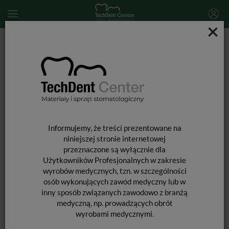
×
Start
MATERIAŁY STOMATOLOGICZNE
MATERIAŁY WYPEŁNIAJĄCE I WIĄŻĄCE
MATERIAŁY WYPEŁNIENIOWE ŚWIATŁOUTWARDZALNE
Transcend / strzykawka 4 x 4g (Universal Body)
Informujemy, że treści prezentowane na
niniejszej stronie internetowej
przeznaczone są wyłącznie dla
Użytkowników Profesjonalnych w zakresie
wyrobów medycznych, tzn. w szczególności
osób wykonujących zawód medyczny lub w
inny sposób związanych zawodowo z branżą
medyczną, np. prowadzących obrót
wyrobami medycznymi.