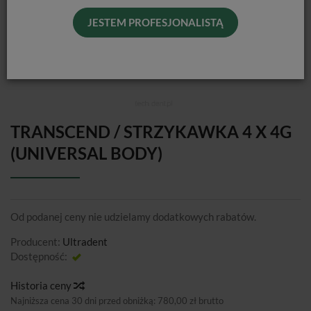
JESTEM PROFESJONALISTĄ
TRANSCEND / STRZYKAWKA 4 X 4G
(UNIVERSAL BODY)
Od podanej ceny nie udzielamy dodatkowych rabatów.
Producent:
Ultradent
Dostępność:
Jest
Historia ceny
Najniższa cena 30 dni przed obniżką:
780,00 zł brutto