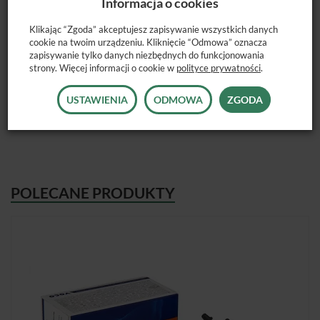
Informacja o cookies
składający się z czterech odcinków zębinowych i dwóch odcieni
szkliwnych.
Klikając “Zgoda” akceptujesz zapisywanie wszystkich danych
cookie na twoim urządzeniu. Kliknięcie “Odmowa” oznacza
zapisywanie tylko danych niezbędnych do funkcjonowania
strony. Więcej informacji o cookie w
polityce prywatności
.
Dostępne opakowanie: 4 x strzykawka 4g (Universal Body)
USTAWIENIA
ODMOWA
ZGODA
POLECANE PRODUKTY