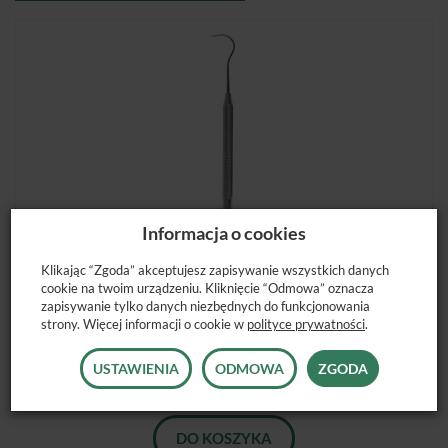
Informacja o cookies
Klikając “Zgoda” akceptujesz zapisywanie wszystkich danych
cookie na twoim urządzeniu. Kliknięcie “Odmowa” oznacza
zapisywanie tylko danych niezbędnych do funkcjonowania
strony. Więcej informacji o cookie w
polityce prywatności
.
ZGŁĘBNIK POL-INTECH ZG-4
USTAWIENIA
ODMOWA
ZGODA
15,50 zł
DO KOSZYKA