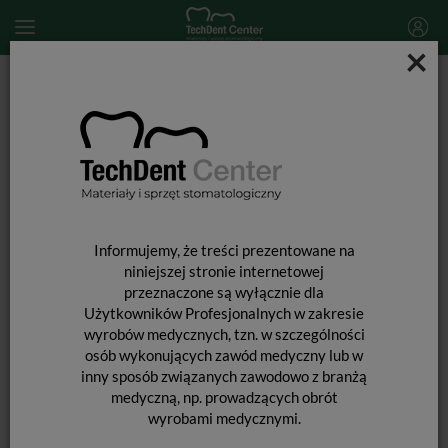
×
Start
MATERIAŁY JEDNORAZOWE
Lignina i kompresy
Tupfer D 18cm x 18cm / 200 szt.
Informujemy, że treści prezentowane na
niniejszej stronie internetowej
przeznaczone są wyłącznie dla
Użytkowników Profesjonalnych w zakresie
wyrobów medycznych, tzn. w szczególności
osób wykonujących zawód medyczny lub w
inny sposób związanych zawodowo z branżą
medyczną, np. prowadzących obrót
wyrobami medycznymi.