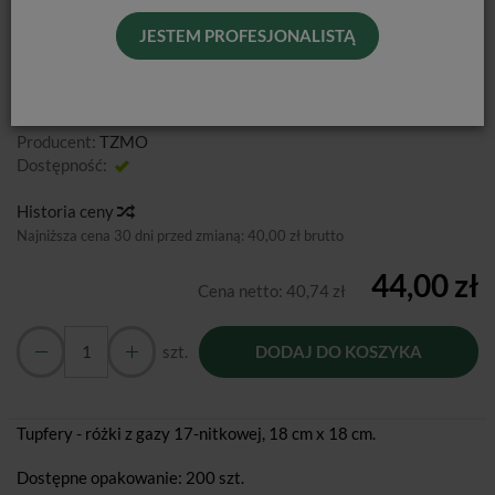
JESTEM PROFESJONALISTĄ
TUPFER D 18CM X 18CM / 200 SZT.
Producent:
TZMO
Dostępność:
Jest
Historia ceny
Najniższa cena 30 dni przed zmianą:
40,00 zł brutto
44,00 zł
Cena netto:
40,74 zł
szt.
DODAJ DO KOSZYKA
Tupfery - różki z gazy 17-nitkowej, 18 cm x 18 cm.
Dostępne opakowanie: 200 szt.