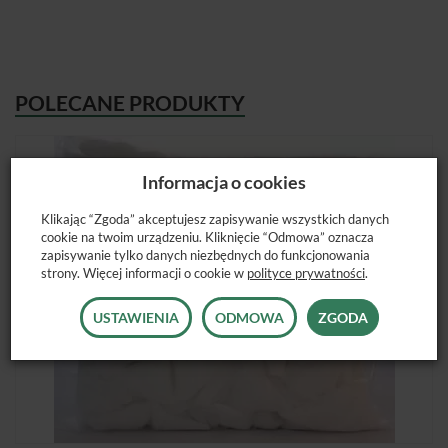
POLECANE PRODUKTY
Informacja o cookies
Klikając “Zgoda” akceptujesz zapisywanie wszystkich danych
cookie na twoim urządzeniu. Kliknięcie “Odmowa” oznacza
zapisywanie tylko danych niezbędnych do funkcjonowania
strony. Więcej informacji o cookie w
polityce prywatności
.
USTAWIENIA
ODMOWA
ZGODA