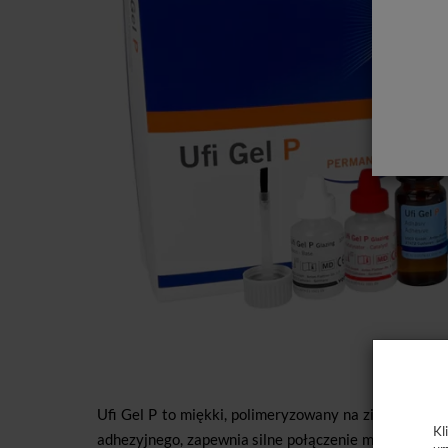
Ufi Gel P to miękki, polimeryzowany na zimno materi
Kl
adhezyjnego, zapewnia silne połączenie między prot