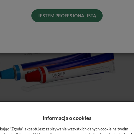
His
JESTEM PROFESJONALISTĄ
Informacja o cookies
ał podścielający na bazie silikonu. Dzięki zastosowaniu płynu
ikając “Zgoda” akceptujesz zapisywanie wszystkich danych cookie na twoim
ezą a materiałem podścielającym. Jest biokompatybilny (wolny