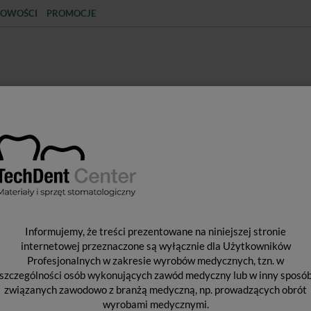
OWOŚCI
PROMOCJE
KCJA
STERYLIZACJA
MATERIAŁY JEDNORAZOWE
SPRZĘT PROTETYCZNY
ŚR
Y PODSCIELAJĄCE
Ufi Gel P / zestaw
U
Informujemy, że treści prezentowane na niniejszej stronie
internetowej przeznaczone są wyłącznie dla Użytkowników
Profesjonalnych w zakresie wyrobów medycznych, tzn. w
szczególności osób wykonujących zawód medyczny lub w inny sposó
Pro
związanych zawodowo z branżą medyczną, np. prowadzących obrót
Dos
wyrobami medycznymi.