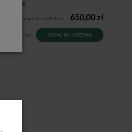
toria ceny
650,00 zł
Cena netto:
601,85 zł
szt.
DODAJ DO KOSZYKA