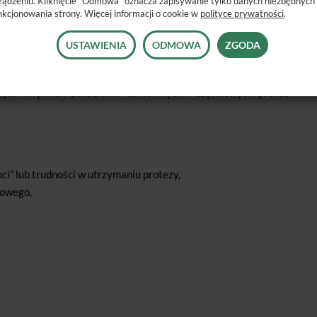
ządzeniu. Kliknięcie “Odmowa” oznacza zapisywanie tylko danych niezbędnych
eparat posiada efekt kameleona, co sprawia, że jest stabilny
nkcjonowania strony. Więcej informacji o cookie w
polityce prywatności
.
szystkich protez akrylowych, a doskonała adaptacja materiału
USTAWIENIA
ODMOWA
ZGODA
odporny na standardowe środki do czyszczenia, co sprawia, że
proste i szybkie.
ych miękkich podścieleń całkowitych i częściowych protez
ci” lub trudności w utrzymaniu protezy,
łowego,