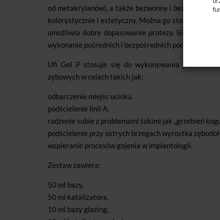
ur
od metakrylanów), a także bezwonny i bezsmakowy. Pr
fu
kolorystycznie i estetyczny. Można go stosować do w
umożliwia dobre dopasowanie protezy. Silikon jest 
wykonanie pośrednich i bezpośrednich podścieleń jest 
Ufi Gel P stosuje się do wykonywania permanentn
zębowych w celach takich jak:
odbarczenie miejsc ucisku,
podścielenie linii A,
radzenie sobie z problemami takimi jak „grzebień kogu
podścielenie przy ostrych brzegach wyrostka zębodo
wspieranie procesów gojenia w implantologii.
Zestaw zawiera:
50 ml bazy,
50 ml katalizatora,
10 ml bazy glazing,