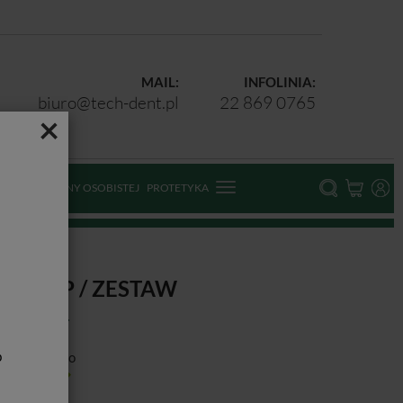
MAIL:
INFOLINIA:
biuro@tech-dent.pl
22 869 0765
×
ODKI OCHRONY OSOBISTEJ
PROTETYKA
FI GEL P / ZESTAW
b
ducent:
Voco
tępność:
Jest