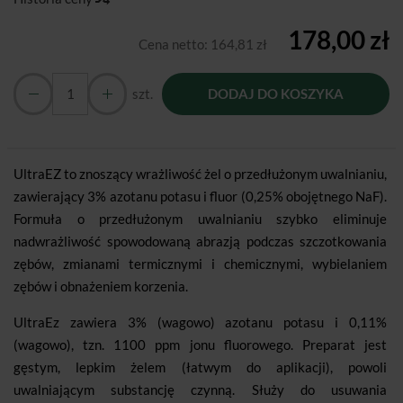
178,00 zł
Cena netto:
164,81 zł
szt.
DODAJ DO KOSZYKA
UltraEZ to znoszący wrażliwość żel o przedłużonym uwalnianiu,
zawierający 3% azotanu potasu i fluor (0,25% obojętnego NaF).
Formuła o przedłużonym uwalnianiu szybko eliminuje
nadwrażliwość spowodowaną abrazją podczas szczotkowania
zębów, zmianami termicznymi i chemicznymi, wybielaniem
zębów i obnażeniem korzenia.
UltraEz zawiera 3% (wagowo) azotanu potasu i 0,11%
(wagowo), tzn. 1100 ppm jonu fluorowego. Preparat jest
gęstym, lepkim żelem (łatwym do aplikacji), powoli
uwalniającym substancję czynną. Służy do usuwania