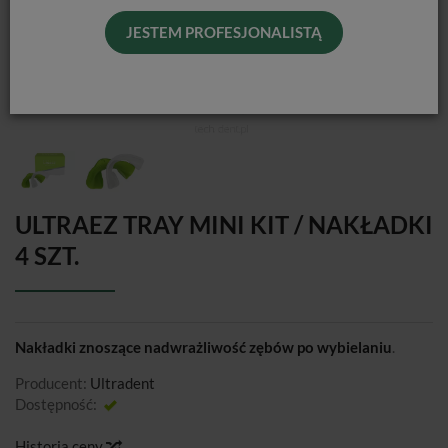
JESTEM PROFESJONALISTĄ
ULTRAEZ TRAY MINI KIT / NAKŁADKI
4 SZT.
Nakładki znoszące nadwrażliwość zębów po wybielaniu
.
Producent:
Ultradent
Dostępność:
Jest
Historia ceny