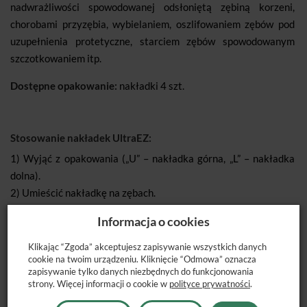
nadwrażliwości spowodowanej odsłoniętą zębiną korzeni,
chorobami przyzębia, wybielaniem, oszlifowaniem zębów pod
uzupełnienia protetyczne, starciem zębów spowodowanym
szczotkowaniem itp.
Dostępne opakowanie:
nakładki 4 szt.
Stosowanie nakładek UltraEZ:
1) Wyjąć z opakowania („U” – nakładka górna, „L” – nakładka
dolna).
2) Umieścić nakładkę na zębach.
3) Mocno zacisnąć zęby, a następnie delikatnie zassać
Informacja o cookies
nakładkę przez 2 sekundy. Nie dociskać nakładki do zębów,
gdyż może to spowodować wypłynięcie żelu na dziąsła.
Klikając “Zgoda” akceptujesz zapisywanie wszystkich danych
cookie na twoim urządzeniu. Kliknięcie “Odmowa” oznacza
4) Zdjąć nakładkę zewnętrzną, pozostawiając białą nakładkę
zapisywanie tylko danych niezbędnych do funkcjonowania
wewnętrzną na zębach.
strony. Więcej informacji o cookie w
polityce prywatności
.
5) W razie potrzeby powtórzyć na przeciwległym łuku.