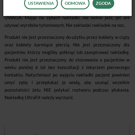
6) Pozostawić nakładkę na zębach przez okres od 15 minut do 1
USTAWIENIA
ODMOWA
ZGODA
godziny dziennie lub zgodnie z zaleceniami lekarza.
UWAGA: Mając na zębach nakładki, nie wolno jeść, pić ani
używać wyrobów tytoniowych. Nie zakładać nakładek na noc.
Produkt nie jest przeznaczony do użytku przez kobiety w ciąży
oraz kobiety karmiące piersią. Nie jest przeznaczony dla
pacjentów, którzy mogliby połknąć lub zaaspirować nakładkę.
Produkt nie jest przeznaczony do stosowania u pacjentów w
wieku poniżej 6 lat bez konsultacji z lekarzem pierwszego
kontaktu. Natychmiast po wyjęciu nakładki pacjent powinien
umyć zęby i przepłukać je wodą, aby usunąć wszelkie
pozostałości żelu. NIE połykać roztworu podczas płukania.
Nakładkę UltraFit należy wyrzucić.