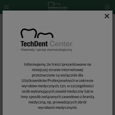
×
Start
MATERIAŁY STOMATOLOGICZNE
PROFILAKTYKA
Materiały do znoszenia nadwrażliwości
UltraEZ Tray Mini Kit / nakładki 4 szt.
Informujemy, że treści prezentowane na
niniejszej stronie internetowej
przeznaczone są wyłącznie dla
Użytkowników Profesjonalnych w zakresie
wyrobów medycznych, tzn. w szczególności
osób wykonujących zawód medyczny lub w
inny sposób związanych zawodowo z branżą
medyczną, np. prowadzących obrót
wyrobami medycznymi.