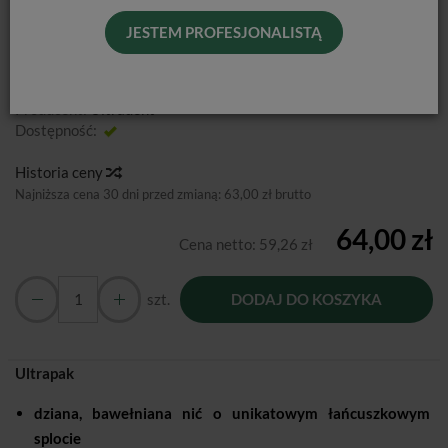
JESTEM PROFESJONALISTĄ
Dziana, bawełniana nić o unikatowym łańcuszkowym splocie.
Producent:
Ultradent
Dostępność:
Jest
Historia ceny
Najniższa cena 30 dni przed zmianą:
63,00 zł brutto
64,00 zł
Cena netto:
59,26 zł
szt.
DODAJ DO KOSZYKA
Ultrapak
dziana, bawełniana nić o unikatowym łańcuszkowym
splocie