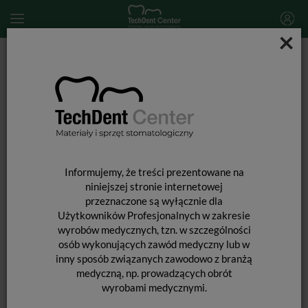
×
Start
MATERIAŁY STOMATOLOGICZNE
PREPARATY STOMATOLOGICZNE
Retrakcja dziąseł
Nici retrakcyjne Ultrapak 00 / 244cm
Informujemy, że treści prezentowane na
niniejszej stronie internetowej
przeznaczone są wyłącznie dla
Użytkowników Profesjonalnych w zakresie
wyrobów medycznych, tzn. w szczególności
osób wykonujących zawód medyczny lub w
inny sposób związanych zawodowo z branżą
NICI RETRAKCYJNE ULTRAPAK 00 /
medyczną, np. prowadzących obrót
wyrobami medycznymi.
244CM