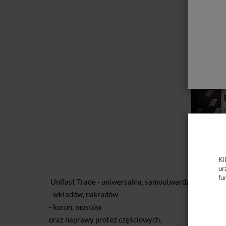
Kl
ur
fu
Unifast Trade - uniwersalna, samoutwardzalna żywi
- wkładów, nakładów
- koron, mostów
oraz naprawy protez częściowych.