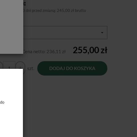
toria ceny
niższa cena 30 dni przed zmianą:
245,00 zł brutto
or:
Ivory
255,00 zł
Cena netto:
236,11 zł
szt.
DODAJ DO KOSZYKA
 do