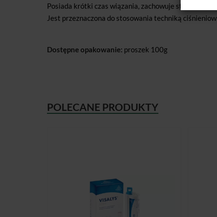
Posiada krótki czas wiązania, zachowuje stabilność 
Jest przeznaczona do stosowania techniką ciśnieniow
Dostępne opakowanie:
proszek 100g
POLECANE PRODUKTY