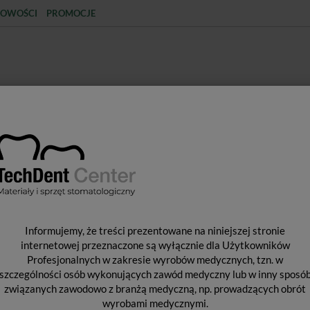
OWOŚCI
PROMOCJE
KCJA
STERYLIZACJA
MATERIAŁY JEDNORAZOWE
SPRZĘT PROTETYCZNY
ŚR
ŁY DO ODBUDOWY TYMCZASOWEJ
Unifast Trad / proszek 100g
U
Informujemy, że treści prezentowane na niniejszej stronie
internetowej przeznaczone są wyłącznie dla Użytkowników
Profesjonalnych w zakresie wyrobów medycznych, tzn. w
szczególności osób wykonujących zawód medyczny lub w inny sposó
Pro
związanych zawodowo z branżą medyczną, np. prowadzących obrót
Dos
wyrobami medycznymi.