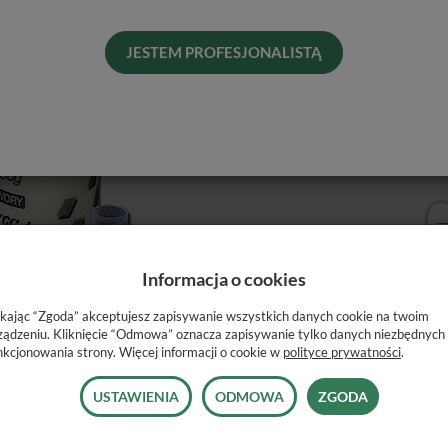
His
Naj
JESTEM PROFESJONALISTĄ
Kol
Informacja o cookies
ikając “Zgoda” akceptujesz zapisywanie wszystkich danych cookie na twoim
ządzeniu. Kliknięcie “Odmowa” oznacza zapisywanie tylko danych niezbędnych
nkcjonowania strony. Więcej informacji o cookie w
polityce prywatności
.
ca akrylowa do wykonywania tymczasowych:
USTAWIENIA
ODMOWA
ZGODA