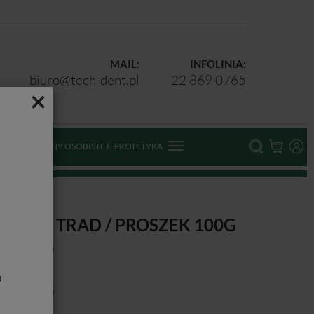
MAIL:
INFOLINIA:
biuro@tech-dent.pl
22 869 0765
×
ODKI OCHRONY OSOBISTEJ
PROTETYKA
NIFAST TRAD / PROSZEK 100G
b
ducent:
GC
tępność:
Jest