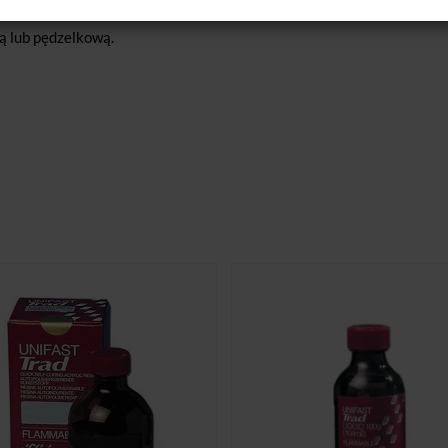
wymiarów.
ą lub pędzelkową.