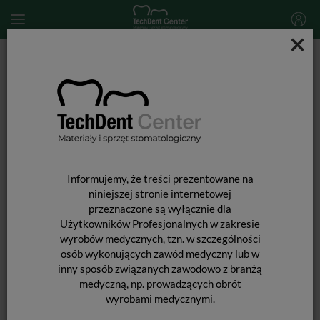
×
Start
MATERIAŁY STOMATOLOGICZNE
PREPARATY STOMATOLOGICZNE
Retrakcja dziąseł
Upychacz do nici retrakcyjnych Best Cord Nano
Informujemy, że treści prezentowane na
niniejszej stronie internetowej
przeznaczone są wyłącznie dla
Użytkowników Profesjonalnych w zakresie
wyrobów medycznych, tzn. w szczególności
osób wykonujących zawód medyczny lub w
inny sposób związanych zawodowo z branżą
medyczną, np. prowadzących obrót
wyrobami medycznymi.