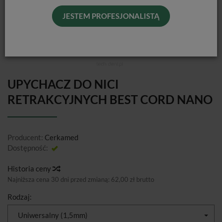
JESTEM PROFESJONALISTĄ
UPYCHACZ DO NICI
RETRAKCYJNYCH BEST CORD NANO
Producent:
Cerkamed
Dostępność:
Jest
Historia ceny
Najniższa cena 30 dni przed zmianą:
62,00 zł brutto
Rodzaj:
Uniwersalny (1,5mm)