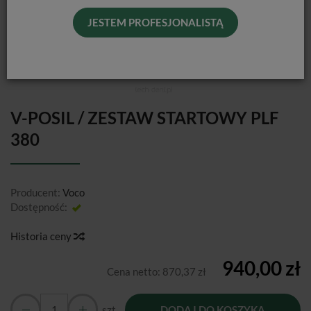
JESTEM PROFESJONALISTĄ
V-POSIL / ZESTAW STARTOWY PLF
380
Producent:
Voco
Dostępność:
Jest
Historia ceny
940,00 zł
Cena netto:
870,37 zł
szt.
DODAJ DO KOSZYKA