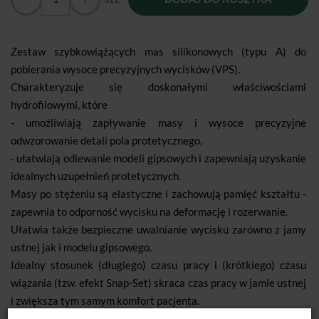
Zestaw szybkowiążących mas silikonowych (typu A) do
pobierania wysoce precyzyjnych wycisków (VPS).
Charakteryzuje się doskonałymi właściwościami
hydrofilowymi, które
- umożliwiają zapływanie masy i wysoce precyzyjne
odwzorowanie detali pola protetycznego,
- ułatwiają odlewanie modeli gipsowych i zapewniają uzyskanie
idealnych uzupełnień protetycznych.
Masy po stężeniu są elastyczne i zachowują pamięć kształtu -
zapewnia to odporność wycisku na deformację i rozerwanie.
Ułatwia także bezpieczne uwalnianie wycisku zarówno z jamy
ustnej jak i modelu gipsowego.
Idealny stosunek (długiego) czasu pracy i (krótkiego) czasu
wiązania (tzw. efekt Snap-Set) skraca czas pracy w jamie ustnej
i zwiększa tym samym komfort pacjenta.
Zastosowanie automatycznego mieszania eliminuje użycie