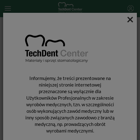
×
Start
MATERIAŁY STOMATOLOGICZNE
MASY WYCISKOWE
Masy wyciskowe poliwinylosiloksanowe (A-silikony)
V-Posil / zestaw startowy PLF 380
Informujemy, że treści prezentowane na
niniejszej stronie internetowej
przeznaczone są wyłącznie dla
Użytkowników Profesjonalnych w zakresie
wyrobów medycznych, tzn. w szczególności
osób wykonujących zawód medyczny lub w
inny sposób związanych zawodowo z branżą
medyczną, np. prowadzących obrót
wyrobami medycznymi.