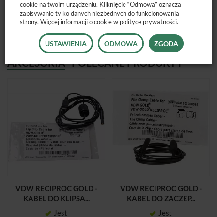
cookie na twoim urządzeniu. Kliknięcie “Odmowa” oznacza
Nr katalogowy: V04 1107 000 510
zapisywanie tylko danych niezbędnych do funkcjonowania
strony. Więcej informacji o cookie w
polityce prywatności
.
USTAWIENIA
ODMOWA
ZGODA
AKCESORIA
POLECANE PRODUKTY
VDW RECIPROC GOLD -
VDW RECIPROC GOLD -
KABEL DO KLIPSA...
KABEL DO ZACZEP...
Jest
Jest