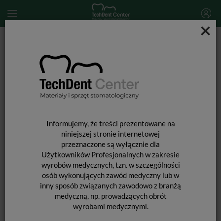
×
Start
SPRZĘT STOMATOLOGICZNY
Mikrosilniki endodontyczne
VDW Reciproc Gold / Silver - Sterownik nożny V04 1107 000
510
Informujemy, że treści prezentowane na
niniejszej stronie internetowej
przeznaczone są wyłącznie dla
Użytkowników Profesjonalnych w zakresie
wyrobów medycznych, tzn. w szczególności
osób wykonujących zawód medyczny lub w
inny sposób związanych zawodowo z branżą
medyczną, np. prowadzących obrót
wyrobami medycznymi.