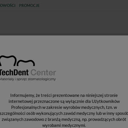
OWOŚCI
PROMOCJE
KCJA
STERYLIZACJA
MATERIAŁY JEDNORAZOWE
SPRZĘT PROTETYCZNY
ŚR
ndodontyczne
Mikrosilnik endodontyczny VDW Reciproc Silver
M
Informujemy, że treści prezentowane na niniejszej stronie
E
internetowej przeznaczone są wyłącznie dla Użytkowników
Profesjonalnych w zakresie wyrobów medycznych, tzn. w
R
szczególności osób wykonujących zawód medyczny lub w inny sposó
związanych zawodowo z branżą medyczną, np. prowadzących obrót
wyrobami medycznymi.