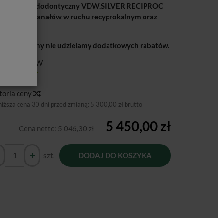
rosilnik endodontyczny
VDW.SILVER RECIPROC
preparacji kanałów w ruchu recyprokalnym oraz
rotowym.
podanej ceny nie udzielamy dodatkowych rabatów.
ducent:
VDW
tępność:
Jest
toria ceny
niższa cena 30 dni przed zmianą:
5 300,00 zł brutto
5 450,00 zł
Cena netto:
5 046,30 zł
szt.
DODAJ DO KOSZYKA