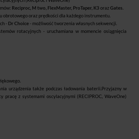
scylacyjnych (Reciproc i WaveOne)
temów:
Reciproc, M two, FlexMaster, ProTaper, K3
oraz
Gates.
 obrotowego oraz prędkości dla każdego instrumentu.
ch -
Dr Choice
- możliwość tworzenia własnych sekwencji.
ystemów rotacyjnych - uruchamiana w momencie osiągnięcia
więkowego.
ia urządzenia także podczas ładowania baterii.Przyjazny w
ący pracę z systemami oscylacyjnymi (RECIPROC, WaveOne)