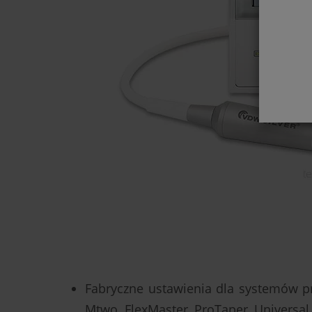
Fabryczne ustawienia dla systemów p
Mtwo. FlexMaster, ProTaper, Universal