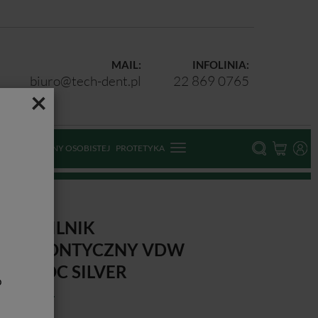
MAIL:
INFOLINIA:
biuro@tech-dent.pl
22 869 0765
×
ODKI OCHRONY OSOBISTEJ
PROTETYKA
IKROSILNIK
NDODONTYCZNY VDW
ECIPROC SILVER
b