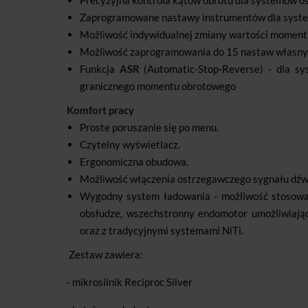
Precyzyjna kontrola kątów obrotu dla systemów o
Zaprogramowane nastawy instrumentów dla sys
Możliwość indywidualnej zmiany wartości momentu
Możliwość zaprogramowania do 15 nastaw własny
Funkcja
ASR
(Automatic-Stop-Reverse) - dla s
granicznego momentu obrotowego
Komfort pracy
Proste poruszanie się po menu.
Czytelny wyświetlacz.
Ergonomiczna obudowa.
Możliwość włączenia ostrzegawczego sygnału dź
Wygodny system ładowania - możliwość stosowan
obsłudze, wszechstronny endomotor umożliwiaj
oraz z tradycyjnymi systemami NiTi.
Zestaw zawiera:
- mikrosilnik Reciproc Silver