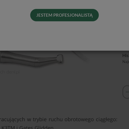
Mik
do 
JESTEM PROFESJONALISTĄ
ob
Od 
Pro
Dos
His
Naj
racujących w trybie ruchu obrotowego ciągłego:
, K3TM i Gates Glidden.