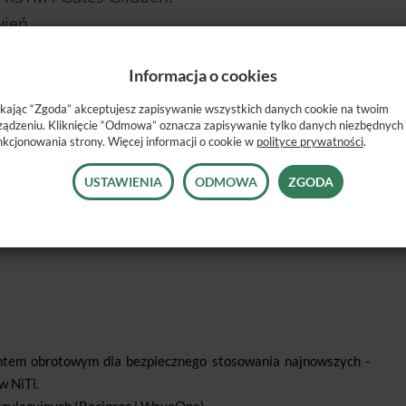
ień.
ący zapamiętanie 15 indywidualnych ustawień
Informacja o cookies
ikając “Zgoda” akceptujesz zapisywanie wszystkich danych cookie na twoim
ządzeniu. Kliknięcie “Odmowa” oznacza zapisywanie tylko danych niezbędnych
e dopasowany do budowy narzędzi RECIPROC.
nkcjonowania strony. Więcej informacji o cookie w
polityce prywatności
.
otowego w trybie ruchu obrotowego za pomocą
USTAWIENIA
ODMOWA
ZGODA
rakcie ładowania.
tem obrotowym dla bezpiecznego stosowania najnowszych -
w NiTi.