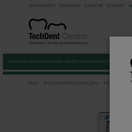
AKTUALNOŚCI
SZKOLENIA
O SKLEPIE
KONTAKT
N
MATERIAŁY STOMATOLOGICZNE
SPRZĘT STOMATOLOGICZNY
DEZYNFE
Start
SPRZĘT STOMATOLOGICZNY
Mikrosilniki e