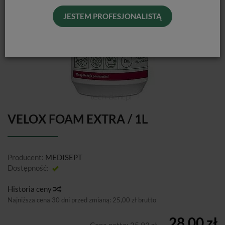
JESTEM PROFESJONALISTĄ
VELOX FOAM EXTRA / 1L
Producent:
MEDISEPT
Dostępność:
Jest
Historia ceny
Najniższa cena 30 dni przed zmianą:
25,00 zł brutto
28,00 zł