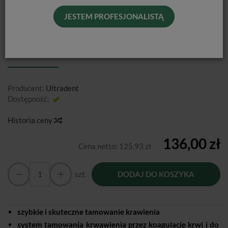
JESTEM PROFESJONALISTĄ
VISCOSTAT / 4 X 1,2ML + 20 X METAL
DENTO INFUSOR TIPS
Producent:
Ultradent
Dostępność:
Jest
Historia ceny
136,00 zł
Cena netto:
125,93 zł
szt.
DODAJ DO KOSZYKA
szybkie i skuteczne tamowanie krawienia
system tamowania krwawienia przez koagulację krwi i do