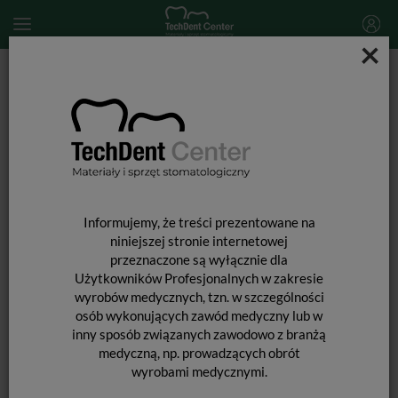
×
Start
MATERIAŁY STOMATOLOGICZNE
PREPARATY STOMATOLOGICZNE
Preparaty do tamowania krwawienia
ViscoStat / 4 x 1,2ml + 20 x Metal Dento Infusor Tips
Informujemy, że treści prezentowane na
niniejszej stronie internetowej
przeznaczone są wyłącznie dla
Użytkowników Profesjonalnych w zakresie
wyrobów medycznych, tzn. w szczególności
osób wykonujących zawód medyczny lub w
inny sposób związanych zawodowo z branżą
medyczną, np. prowadzących obrót
wyrobami medycznymi.