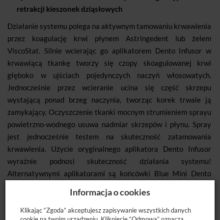
retrakcji kieszonek dziąsłowych
Działanie systemu polega na aktywnym tamowaniu krwawienia
przez koagulację krwi płynem Astringedent lub żelem
ViscoStat. Silnie wcierając go aplikatorem Dento Infusor w
krwawiącą tkankę tworzy się czopy skoagulowanej krwi
głęboko w ujściach pojedynczych naczyń włosowatych.
Jednocześnie przez wcieranie ucina się część skrzepu
wystającą ponad brzeg naczynia, tworząc korek trwale ją
zamykający. Oczyszczenie tkanki mocnym strumieniem sprayu
powietrzno-wodnego usuwa nadmiar skrzepów i płynu. Spray
jest jednocześnie testem na skuteczność zatamowania
krwawienia. Użycie oryginalnego aplikatora Dento Infusor
wyraźnie podnosi skuteczność działania systemu!
Alternatywnymi aplikatorami są końcówki Blue Mini Dento
Infusor i Blue Max Dento Infusor. W skład systemu wchodzą
Informacja o cookies
także dziane nici retrakcyjne i specjalny upychacz.
Astringedent jest 16% wodnym roztworem siarczanu żelaza.
Klikając “Zgoda” akceptujesz zapisywanie wszystkich danych
cookie na twoim urządzeniu. Kliknięcie “Odmowa” oznacza