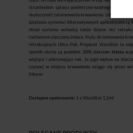
strumieniem sprayu powietrzno-wodnego usuwa nad
skuteczność zatamowania krwawienia. Użycie orygina
działania systemu! Alternatywnymi aplikatorami są 
skład systemu wchodzą także dziane nici retrakc
roztworem siarczanu żelaza. Służy do tamowania krwa
retrakcyjnych Ultra Pak. Preparat ViscoStat to od
sposób użycia są podobne.
20% siarczan żelaza
w pr
wiążące i pokrywające tak, że jego wpływ na otacza
czynnej w miejscu krwawienia osiąga się przez w
Infusor.
Dostępne opakowanie:
1 x ViscoStat 1,2ml
POLECANE PRODUKTY