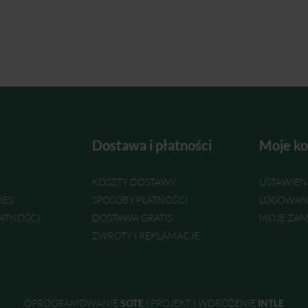
Dostawa i płatności
Moje ko
KOSZTY DOSTAWY
USTAWIEN
IES
SPOSOBY PŁATNOŚCI
LOGOWAN
ATNOŚCI
DOSTAWA GRATIS
MOJE ZAM
ZWROTY I REKLAMACJE
OPROGRAMOWANIE
SOTE
|
PROJEKT I WDROŻENIE
INTLE