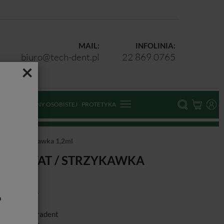
MAIL:
INFOLINIA:
biuro@tech-dent.pl
22 869 0765
×
ODKI OCHRONY OSOBISTEJ
PROTETYKA
Stat / strzykawka 1,2ml
ISCOSTAT / STRZYKAWKA
,2ML
b
ducent:
Ultradent