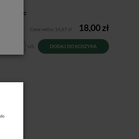
tępność:
Jest
toria ceny
18,00 zł
Cena netto:
16,67 zł
szt.
DODAJ DO KOSZYKA
 do