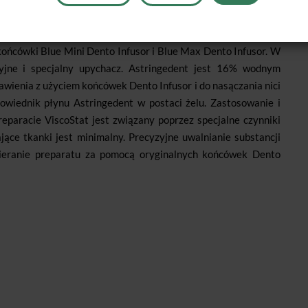
miar skrzepów i płynu. Spray jest jednocześnie testem na
lnego aplikatora Dento Infusor wyraźnie podnosi skuteczność
końcówki Blue Mini Dento Infusor i Blue Max Dento Infusor. W
yjne i specjalny upychacz. Astringedent jest 16% wodnym
wienia z użyciem końcówek Dento Infusor i do nasączania nici
powiednik płynu Astringedent w postaci żelu. Zastosowanie i
eparacie ViscoStat jest związany poprzez specjalne czynniki
jące tkanki jest minimalny. Precyzyjne uwalnianie substancji
cieranie preparatu za pomocą oryginalnych końcówek Dento