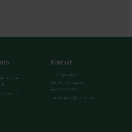
nto
Kontakt
ul. Głogowska 44
IA KONTA
01-743 Warszawa
IE
tel. 22 6323298
ÓWIENIA
e-mail: biuro@tech-dent.pl