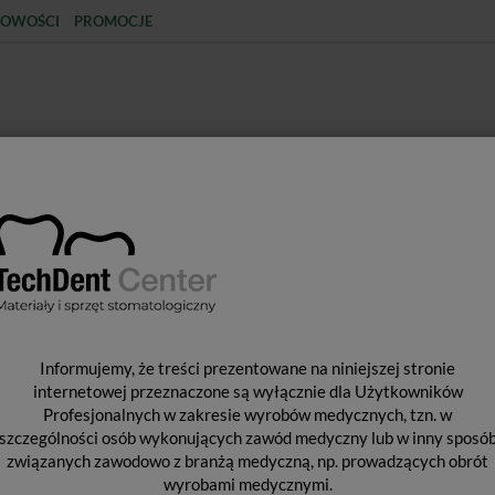
OWOŚCI
PROMOCJE
KCJA
STERYLIZACJA
MATERIAŁY JEDNORAZOWE
SPRZĘT PROTETYCZNY
ŚR
TY STOMATOLOGICZNE
Preparaty do tamowania krwawienia
Visco
V
Informujemy, że treści prezentowane na niniejszej stronie
1
internetowej przeznaczone są wyłącznie dla Użytkowników
Profesjonalnych w zakresie wyrobów medycznych, tzn. w
szczególności osób wykonujących zawód medyczny lub w inny sposó
związanych zawodowo z branżą medyczną, np. prowadzących obrót
Pro
wyrobami medycznymi.